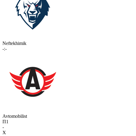
Neftekhimik
-:-
Avtomobilist
П1
-
X