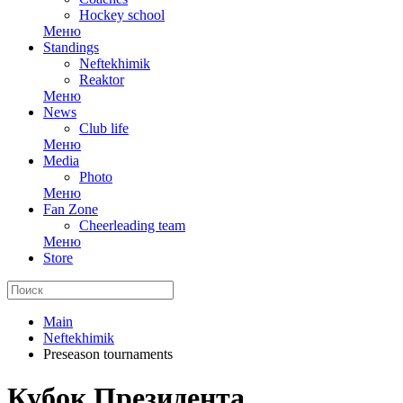
Hockey school
Меню
Standings
Neftekhimik
Reaktor
Меню
News
Club life
Меню
Media
Photo
Меню
Fan Zone
Cheerleading team
Меню
Store
Main
Neftekhimik
Preseason tournaments
Кубок Президента