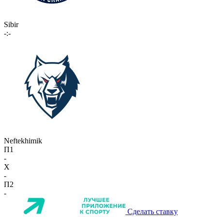
Sibir
-:-
Neftekhimik
П1
-
X
-
П2
-
Сделать ставку