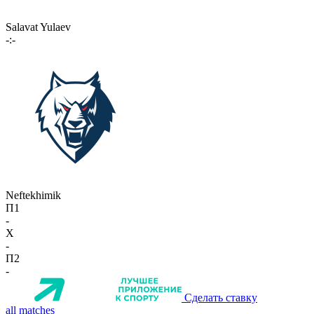
Salavat Yulaev
-:-
Neftekhimik
П1
-
X
-
П2
-
Сделать ставку
all matches