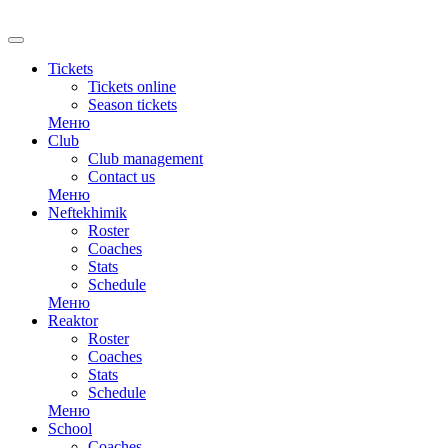
RU
Tickets
Tickets online
Season tickets
Меню
Club
Club management
Contact us
Меню
Neftekhimik
Roster
Coaches
Stats
Schedule
Меню
Reaktor
Roster
Coaches
Stats
Schedule
Меню
School
Coaches