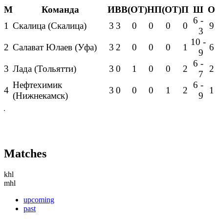
М
Команда
И
В
В(ОТ)
Н
П(ОТ)
П
Ш
О
6 -
1
Скалица (Скалица)
3
3
0
0
0
0
9
3
10 -
2
Салават Юлаев (Уфа)
3
2
0
0
0
1
6
9
6 -
3
Лада (Тольятти)
3
0
1
0
0
2
2
7
Нефтехимик
6 -
4
3
0
0
0
1
2
1
(Нижнекамск)
9
Matches
khl
mhl
upcoming
past