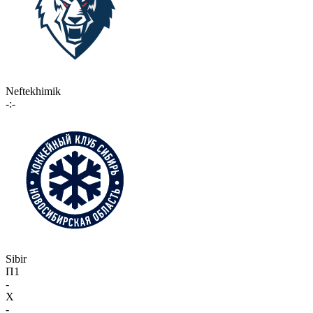
Neftekhimik
-:-
Sibir
П1
-
X
-