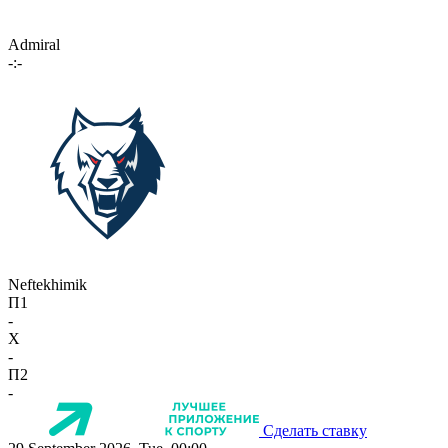
Admiral
-:-
Neftekhimik
П1
-
X
-
П2
-
Сделать ставку