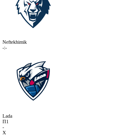
Neftekhimik
-:-
Lada
П1
-
X