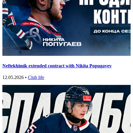
Neftekhimik extended contract with Nikita Popugayev
12.05.2026 •
Club life