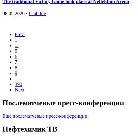
The traditional Victory Game took place at Neftekhim Arena
08.05.2026 •
Club life
Prev.
1
...
5
6
7
8
9
...
390
Next
Послематчевые пресс-конференции
Еще послематчевые пресс-конференции
Нефтехимик ТВ