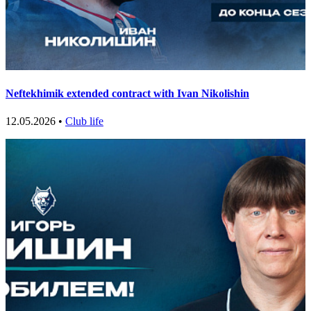
Neftekhimik extended contract with Ivan Nikolishin
12.05.2026 •
Club life