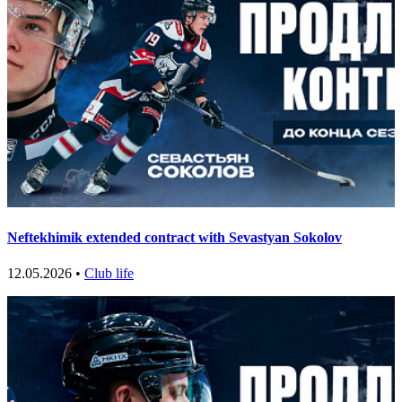
Neftekhimik extended contract with Sevastyan Sokolov
12.05.2026 •
Club life