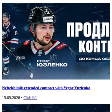
Neftekhimik extended contract with Yegor Yuzlenko
15.05.2026 •
Club life