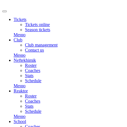
RU
Tickets
Tickets online
Season tickets
Меню
Club
Club management
Contact us
Меню
Neftekhimik
Roster
Coaches
Stats
Schedule
Меню
Reaktor
Roster
Coaches
Stats
Schedule
Меню
School
Coaches