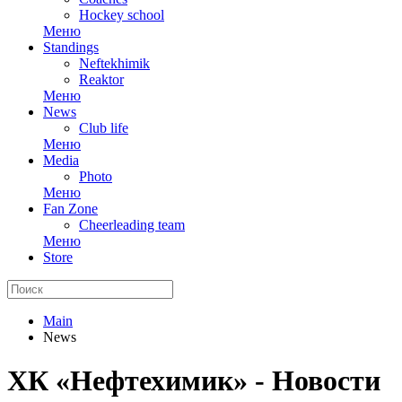
Hockey school
Меню
Standings
Neftekhimik
Reaktor
Меню
News
Club life
Меню
Media
Photo
Меню
Fan Zone
Cheerleading team
Меню
Store
Main
News
ХК «Нефтехимик» - Новости