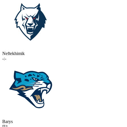
Neftekhimik
-:-
Barys
П1