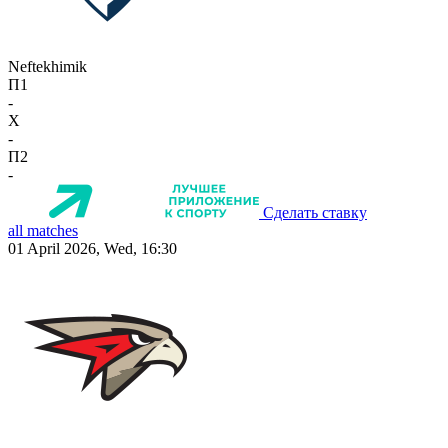
Neftekhimik
П1
-
X
-
П2
-
Сделать ставку
all matches
01 April 2026, Wed, 16:30