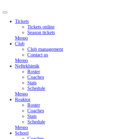
RU
Tickets
Tickets online
Season tickets
Меню
Club
Club management
Contact us
Меню
Neftekhimik
Roster
Coaches
Stats
Schedule
Меню
Reaktor
Roster
Coaches
Stats
Schedule
Меню
School
Coaches