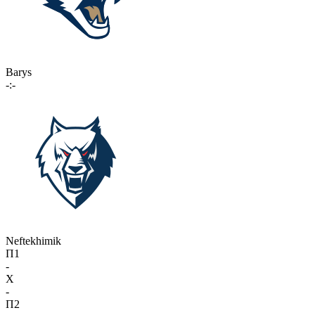
Barys
-:-
Neftekhimik
П1
-
X
-
П2