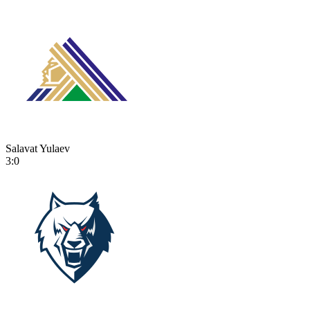
Salavat Yulaev
3:0