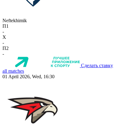
Neftekhimik
П1
-
X
-
П2
-
Сделать ставку
all matches
01 April 2026, Wed, 16:30