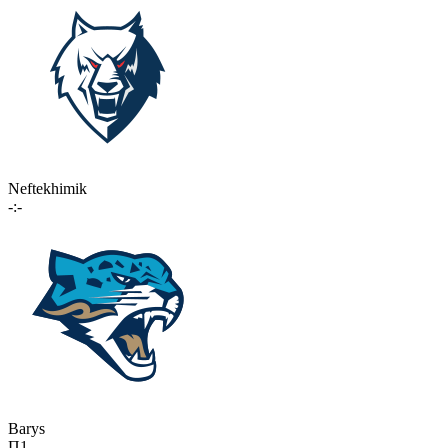
Neftekhimik
-:-
Barys
П1