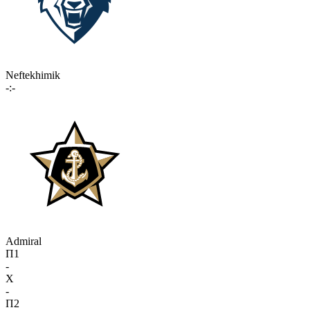
Neftekhimik
-:-
Admiral
П1
-
X
-
П2