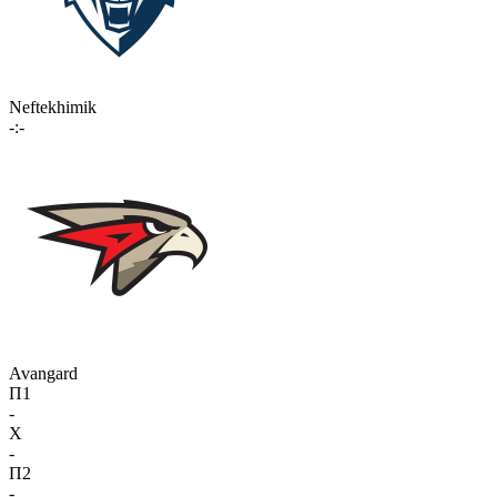
Neftekhimik
-:-
Avangard
П1
-
X
-
П2
-