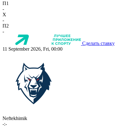
П1
-
X
-
П2
-
Сделать ставку
11 September 2026, Fri, 00:00
Neftekhimik
-:-