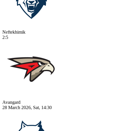
Neftekhimik
2:5
Avangard
28 March 2026, Sat, 14:30