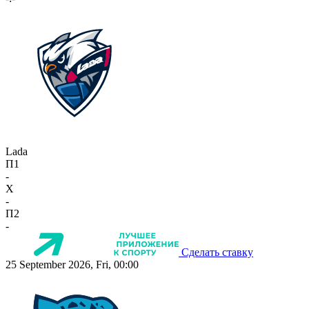
Lada
П1
-
X
-
П2
-
Сделать ставку
25 September 2026, Fri, 00:00