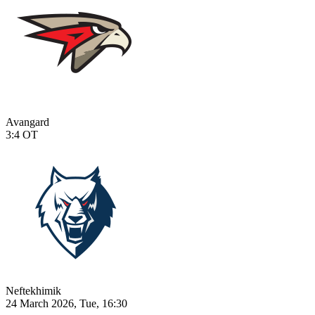
Avangard
3:4
OT
Neftekhimik
24 March 2026, Tue, 16:30