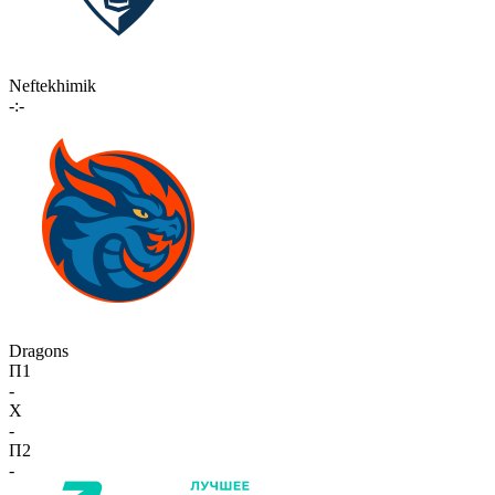
Neftekhimik
-:-
Dragons
П1
-
X
-
П2
-