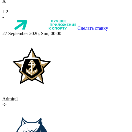
X
-
П2
-
Сделать ставку
27 September 2026, Sun, 00:00
Admiral
-:-