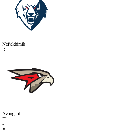
Neftekhimik
-:-
Avangard
П1
-
X