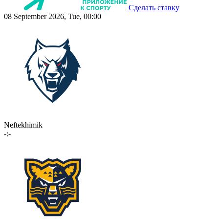
Сделать ставку
08 September 2026, Tue, 00:00
Neftekhimik
-:-