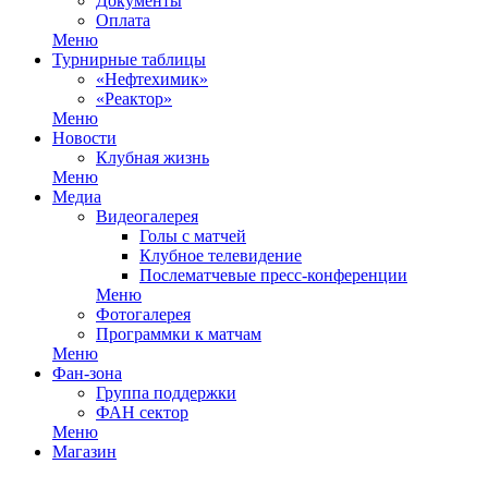
Документы
Оплата
Меню
Турнирные таблицы
«Нефтехимик»
«Реактор»
Меню
Новости
Клубная жизнь
Меню
Медиа
Видеогалерея
Голы с матчей
Клубное телевидение
Послематчевые пресс-конференции
Меню
Фотогалерея
Программки к матчам
Меню
Фан-зона
Группа поддержки
ФАН сектор
Меню
Магазин