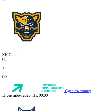
ХК Сочи
П1
-
X
-
П2
-
Сделать ставку
11 сентября 2026, Пт, 00:00