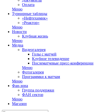
Документы
Оплата
Меню
Турнирные таблицы
«Нефтехимик»
«Реактор»
Меню
Новости
Клубная жизнь
Меню
Медиа
Видеогалерея
Голы с матчей
Клубное телевидение
Послематчевые пресс-конференции
Меню
Фотогалерея
Программки к матчам
Меню
Фан-зона
Группа поддержки
ФАН сектор
Меню
Магазин