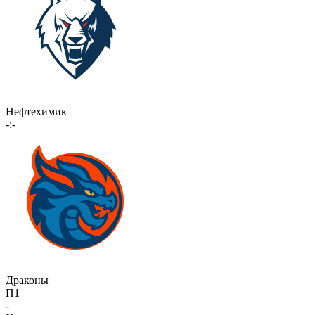
Нефтехимик
-:-
Драконы
П1
-