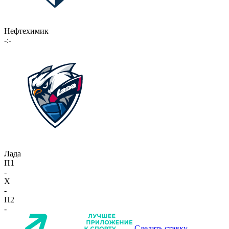
Нефтехимик
-:-
Лада
П1
-
X
-
П2
-
Сделать ставку