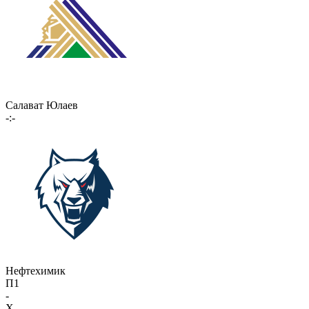
Салават Юлаев
-:-
Нефтехимик
П1
-
X