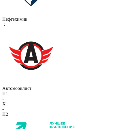
Нефтехимик
-:-
Автомобилист
П1
-
X
-
П2
-