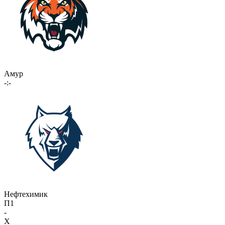
Амур
-:-
Нефтехимик
П1
-
X