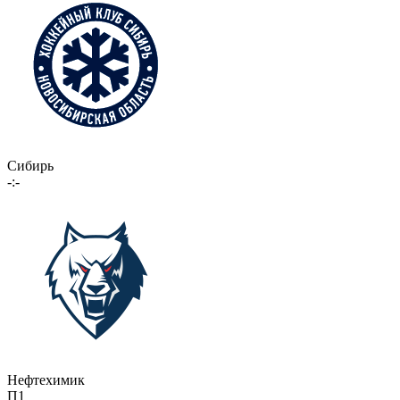
Сибирь
-:-
Нефтехимик
П1