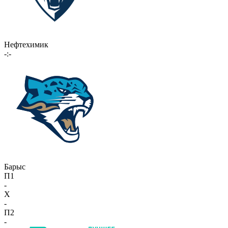
Нефтехимик
-:-
Барыс
П1
-
X
-
П2
-