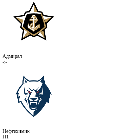
Адмирал
-:-
Нефтехимик
П1