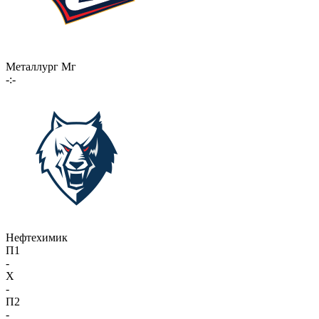
Металлург Мг
-:-
Нефтехимик
П1
-
X
-
П2
-