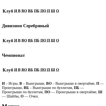
Клуб
И
В
ВО
ВБ
ПБ
ПО
П
Ш
О
Дивизион Серебряный
Клуб
И
В
ВО
ВБ
ПБ
ПО
П
Ш
О
Чемпионат
Клуб
И
В
ВО
ВБ
ПБ
ПО
П
Ш
О
И
– Игры,
В
– Выигрыши,
ВО
– Выигрыши в овертайме,
П
—
Проигрыши,
ВБ
– Выигрыши по буллитам,
ПБ
—
Проигрыши по буллитам,
ПО
— Проигрыши в овертайме,
Ш
— Шайбы,
О
— Очки.