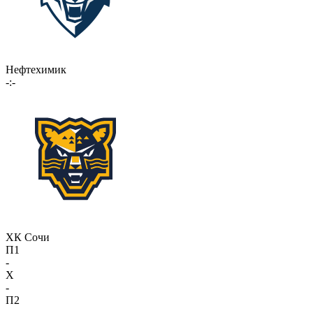
Нефтехимик
-:-
ХК Сочи
П1
-
X
-
П2
-