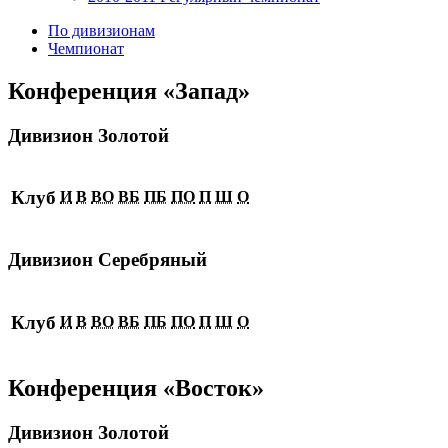
По дивизионам
Чемпионат
Конференция «Запад»
Дивизион Золотой
Клуб
И
В
ВО
ВБ
ПБ
ПО
П
Ш
О
Дивизион Серебряный
Клуб
И
В
ВО
ВБ
ПБ
ПО
П
Ш
О
Конференция «Восток»
Дивизион Золотой