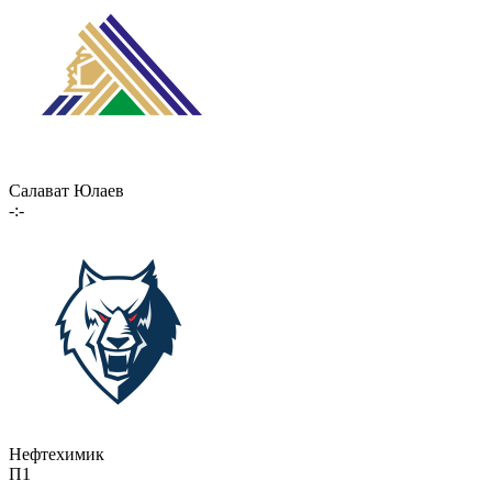
Салават Юлаев
-:-
Нефтехимик
П1