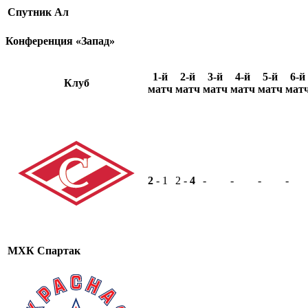
Спутник Ал
Конференция «Запад»
1-й
2-й
3-й
4-й
5-й
6-й
Клуб
матч
матч
матч
матч
матч
мат
2
- 1
2 -
4
-
-
-
-
МХК Спартак