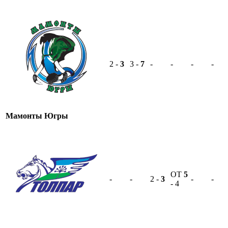
2 -
3
3 -
7
-
-
-
-
Мамонты Югры
OT
5
-
-
2 -
3
-
-
- 4