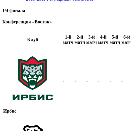
1/4 финала
Конференция «Восток»
1-й
2-й
3-й
4-й
5-й
6-й
Клуб
матч
матч
матч
матч
матч
мат
-
-
-
-
-
-
Ирбис