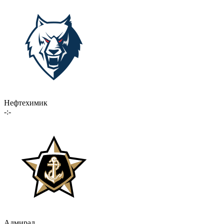
Нефтехимик
-:-
Адмирал