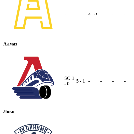
-
-
2 -
5
-
-
-
Алмаз
SO
1
5
- 1
-
-
-
-
- 0
Локо