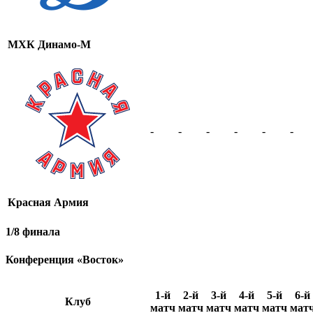
МХК Динамо-М
-
-
-
-
-
-
Красная Армия
1/8 финала
Конференция «Восток»
1-й
2-й
3-й
4-й
5-й
6-й
Клуб
матч
матч
матч
матч
матч
мат