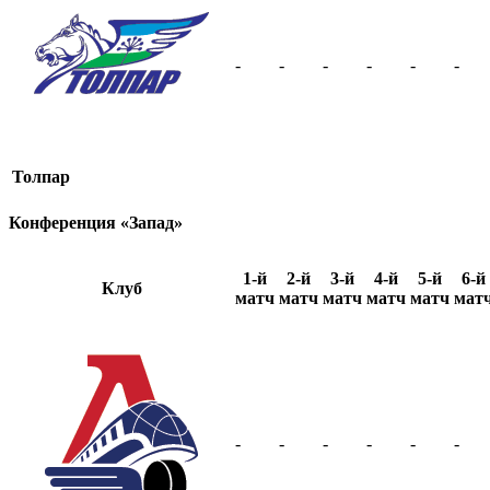
-
-
-
-
-
-
Толпар
Конференция «Запад»
1-й
2-й
3-й
4-й
5-й
6-й
Клуб
матч
матч
матч
матч
матч
мат
-
-
-
-
-
-