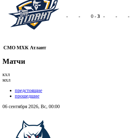
-
-
0 -
3
-
-
-
СМО МХК Атлант
Матчи
кхл
мхл
предстоящие
прошедшие
06 сентября 2026, Вс, 00:00