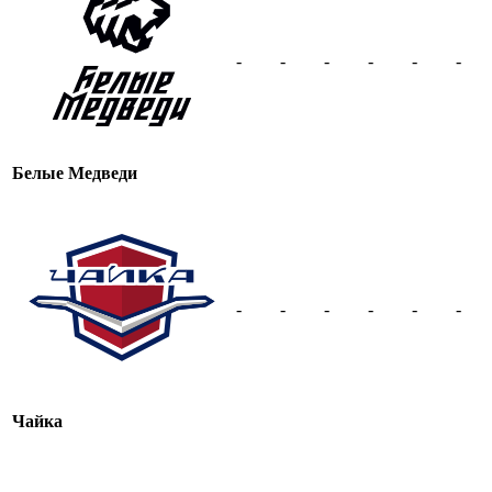
-
-
-
-
-
-
Белые Медведи
-
-
-
-
-
-
Чайка