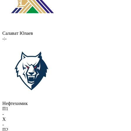
Салават Юлаев
-:-
Нефтехимик
П1
-
X
-
П2