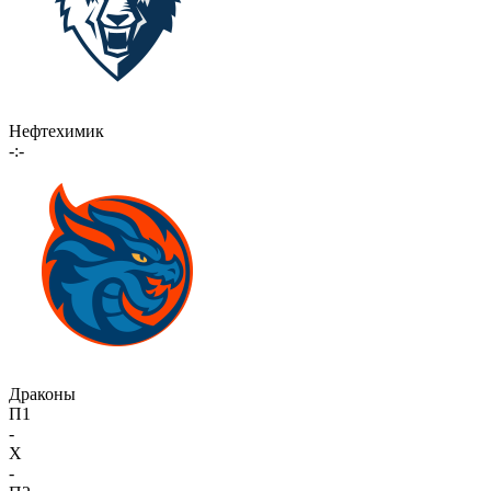
Нефтехимик
-:-
Драконы
П1
-
X
-