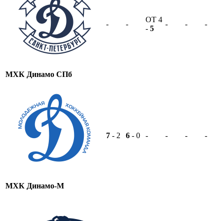
OT
4
-
-
-
-
-
-
5
МХК Динамо СПб
7
- 2
6
- 0
-
-
-
-
МХК Динамо-М