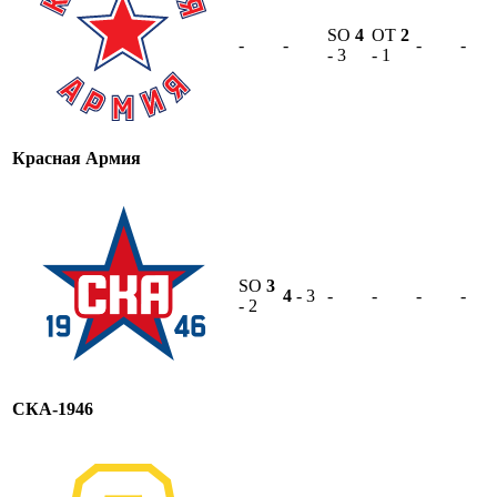
SO
4
OT
2
-
-
-
-
- 3
- 1
Красная Армия
SO
3
4
- 3
-
-
-
-
- 2
СКА-1946