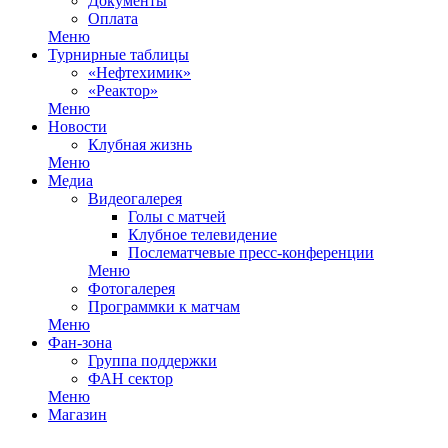
Документы
Оплата
Меню
Турнирные таблицы
«Нефтехимик»
«Реактор»
Меню
Новости
Клубная жизнь
Меню
Медиа
Видеогалерея
Голы с матчей
Клубное телевидение
Послематчевые пресс-конференции
Меню
Фотогалерея
Программки к матчам
Меню
Фан-зона
Группа поддержки
ФАН сектор
Меню
Магазин