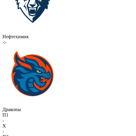
Нефтехимик
-:-
Драконы
П1
-
X
-