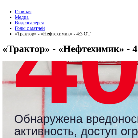
Главная
Медиа
Видеогалерея
Голы с матчей
«Трактор» - «Нефтехимик» - 4:3 ОТ
«Трактор» - «Нефтехимик» - 