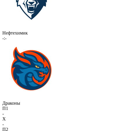
Нефтехимик
-:-
Драконы
П1
-
X
-
П2