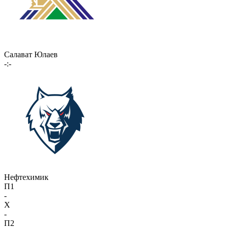
Салават Юлаев
-:-
Нефтехимик
П1
-
X
-
П2