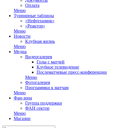
Документы
Оплата
Меню
Турнирные таблицы
«Нефтехимик»
«Реактор»
Меню
Новости
Клубная жизнь
Меню
Медиа
Видеогалерея
Голы с матчей
Клубное телевидение
Послематчевые пресс-конференции
Меню
Фотогалерея
Программки к матчам
Меню
Фан-зона
Группа поддержки
ФАН сектор
Меню
Магазин