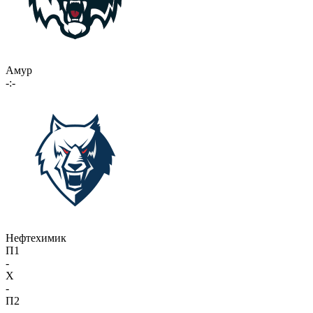
Амур
-:-
Нефтехимик
П1
-
X
-
П2