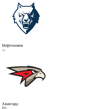
Нефтехимик
-:-
Авангард
П1