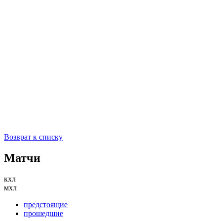
Возврат к списку
Матчи
кхл
мхл
предстоящие
прошедшие