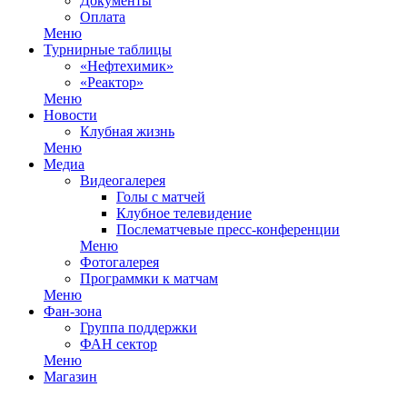
Документы
Оплата
Меню
Турнирные таблицы
«Нефтехимик»
«Реактор»
Меню
Новости
Клубная жизнь
Меню
Медиа
Видеогалерея
Голы с матчей
Клубное телевидение
Послематчевые пресс-конференции
Меню
Фотогалерея
Программки к матчам
Меню
Фан-зона
Группа поддержки
ФАН сектор
Меню
Магазин