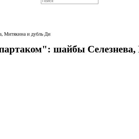
а, Митякина и дубль Ди
партаком": шайбы Селезнева,