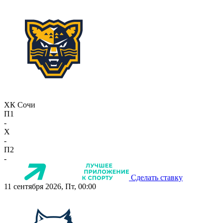
ХК Сочи
П1
-
X
-
П2
-
Сделать ставку
11 сентября 2026, Пт, 00:00