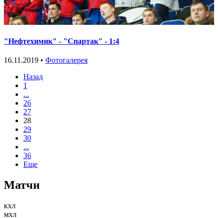
"Нефтехимик" - "Спартак" - 1:4
16.11.2019 •
Фотогалерея
Назад
1
...
26
27
28
29
30
...
36
Еще
Матчи
кхл
мхл