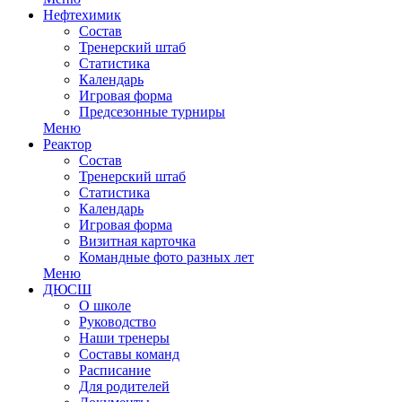
Нефтехимик
Состав
Тренерский штаб
Статистика
Календарь
Игровая форма
Предсезонные турниры
Меню
Реактор
Состав
Тренерский штаб
Статистика
Календарь
Игровая форма
Визитная карточка
Командные фото разных лет
Меню
ДЮСШ
О школе
Руководство
Наши тренеры
Составы команд
Расписание
Для родителей