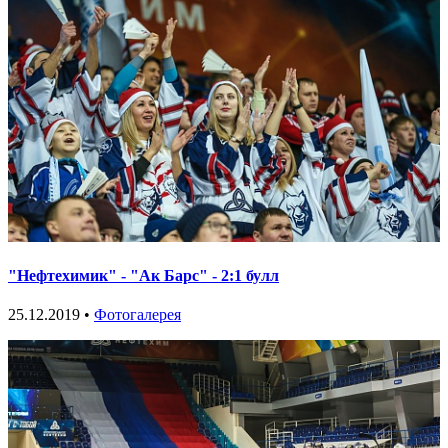
"Нефтехимик" - "Ак Барс" - 2:1 булл
25.12.2019 •
Фотогалерея