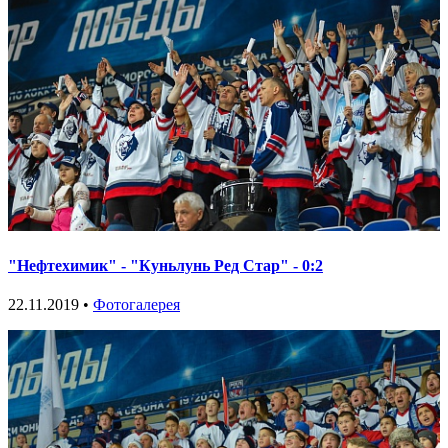
"Нефтехимик" - "Куньлунь Ред Стар" - 0:2
22.11.2019 •
Фотогалерея