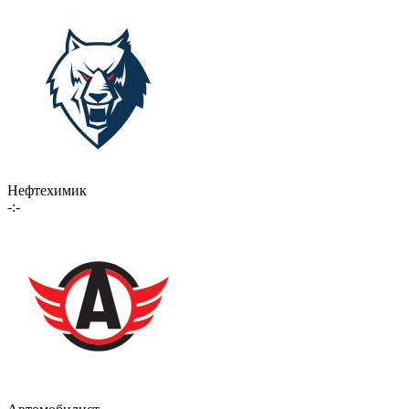
Нефтехимик
-:-