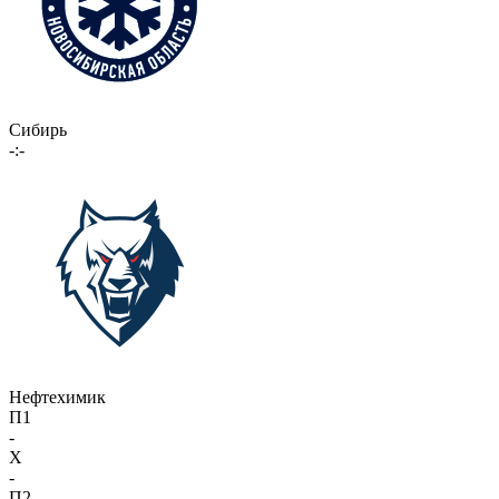
Сибирь
-:-
Нефтехимик
П1
-
X
-
П2