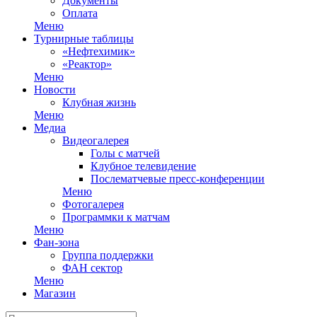
Документы
Оплата
Меню
Турнирные таблицы
«Нефтехимик»
«Реактор»
Меню
Новости
Клубная жизнь
Меню
Медиа
Видеогалерея
Голы с матчей
Клубное телевидение
Послематчевые пресс-конференции
Меню
Фотогалерея
Программки к матчам
Меню
Фан-зона
Группа поддержки
ФАН сектор
Меню
Магазин