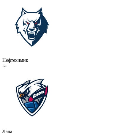
Нефтехимик
-:-
Лада