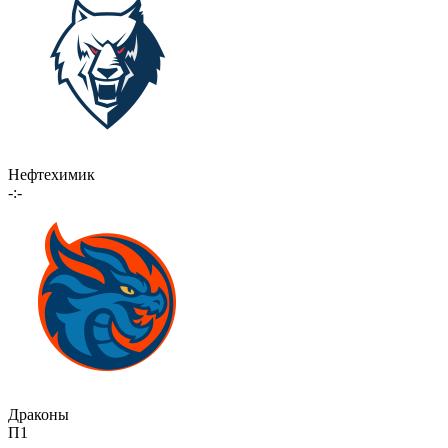
Нефтехимик
-:-
Драконы
П1