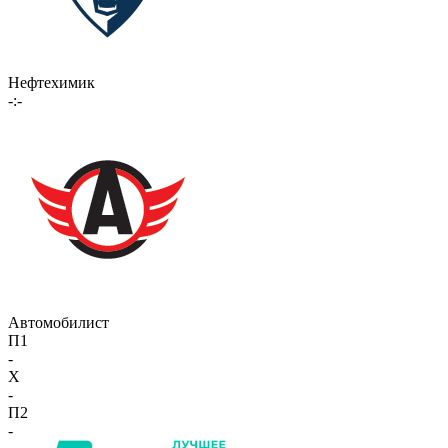
Нефтехимик
-:-
Автомобилист
П1
-
X
-
П2
-