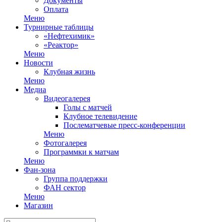
Документы
Оплата
Меню
Турнирные таблицы
«Нефтехимик»
«Реактор»
Меню
Новости
Клубная жизнь
Меню
Медиа
Видеогалерея
Голы с матчей
Клубное телевидение
Послематчевые пресс-конференции
Меню
Фотогалерея
Программки к матчам
Меню
Фан-зона
Группа поддержки
ФАН сектор
Меню
Магазин