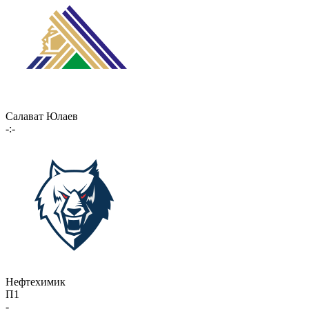
Салават Юлаев
-:-
Нефтехимик
П1
-