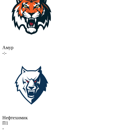
Амур
-:-
Нефтехимик
П1
-