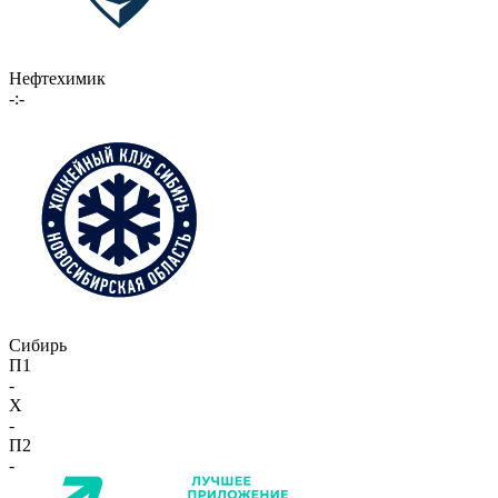
Нефтехимик
-:-
Сибирь
П1
-
X
-
П2
-