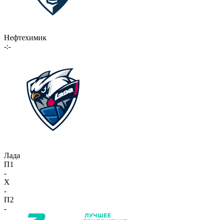
Нефтехимик
-:-
Лада
П1
-
X
-
П2
-