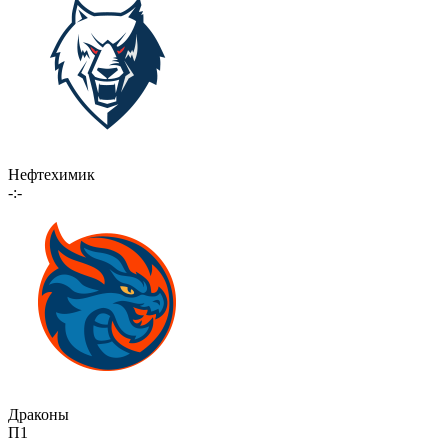
Нефтехимик
-:-
Драконы
П1