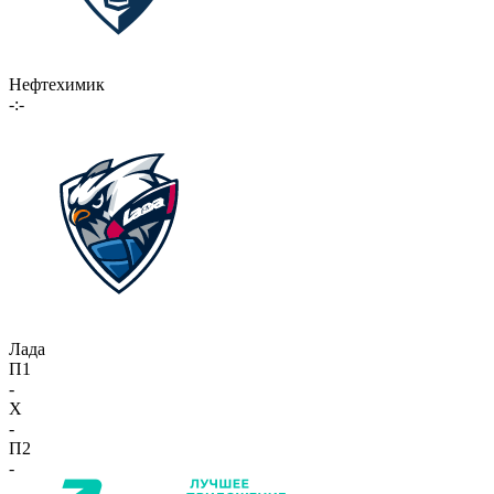
Нефтехимик
-:-
Лада
П1
-
X
-
П2
-