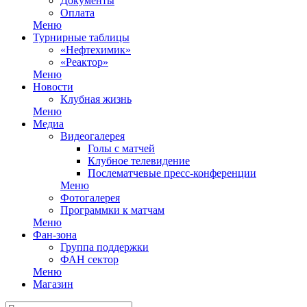
Документы
Оплата
Меню
Турнирные таблицы
«Нефтехимик»
«Реактор»
Меню
Новости
Клубная жизнь
Меню
Медиа
Видеогалерея
Голы с матчей
Клубное телевидение
Послематчевые пресс-конференции
Меню
Фотогалерея
Программки к матчам
Меню
Фан-зона
Группа поддержки
ФАН сектор
Меню
Магазин