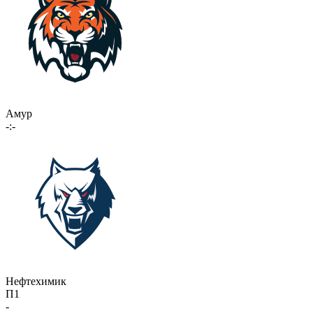
Амур
-:-
Нефтехимик
П1
-