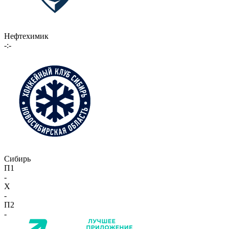
Нефтехимик
-:-
Сибирь
П1
-
X
-
П2
-