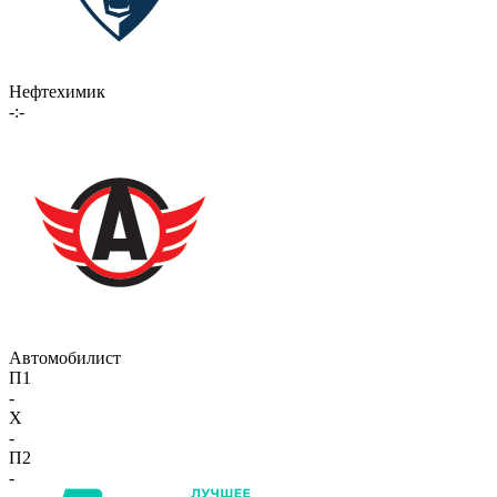
Нефтехимик
-:-
Автомобилист
П1
-
X
-
П2
-