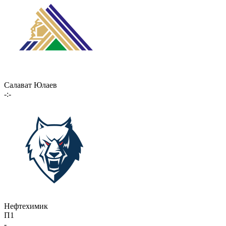
Салават Юлаев
-:-
Нефтехимик
П1
-