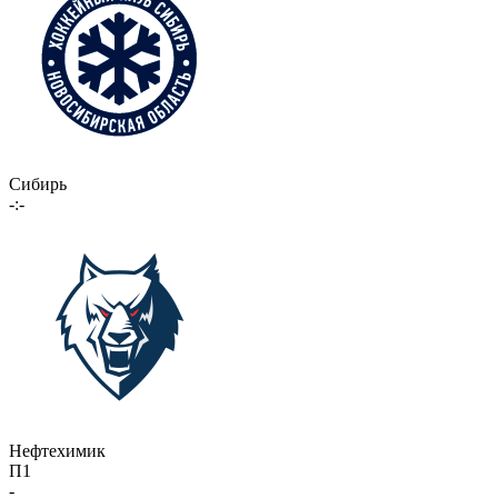
Сибирь
-:-
Нефтехимик
П1
-