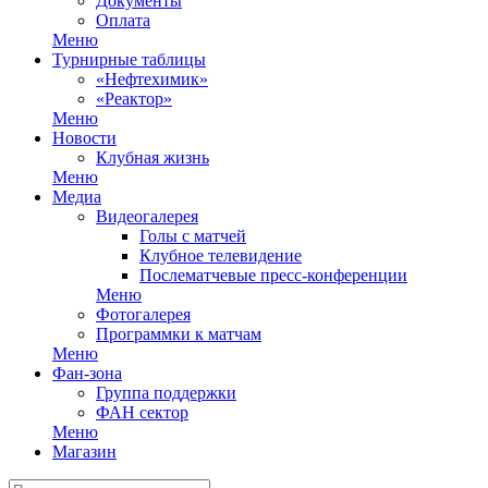
Документы
Оплата
Меню
Турнирные таблицы
«Нефтехимик»
«Реактор»
Меню
Новости
Клубная жизнь
Меню
Медиа
Видеогалерея
Голы с матчей
Клубное телевидение
Послематчевые пресс-конференции
Меню
Фотогалерея
Программки к матчам
Меню
Фан-зона
Группа поддержки
ФАН сектор
Меню
Магазин