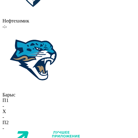
Нефтехимик
-:-
Барыс
П1
-
X
-
П2
-