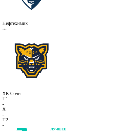
Нефтехимик
-:-
ХК Сочи
П1
-
X
-
П2
-