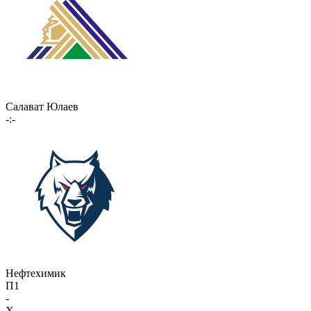
Салават Юлаев
-:-
Нефтехимик
П1
-
X