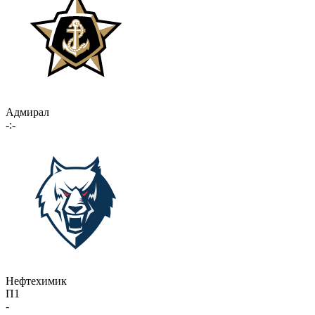
Адмирал
-:-
Нефтехимик
П1
-