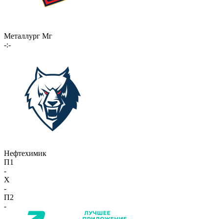
Металлург Мг
-:-
Нефтехимик
П1
-
X
-
П2
-