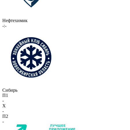
Нефтехимик
-:-
Сибирь
П1
-
X
-
П2
-