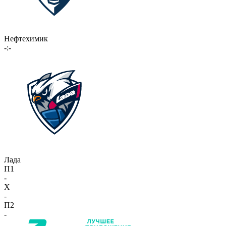
Нефтехимик
-:-
Лада
П1
-
X
-
П2
-