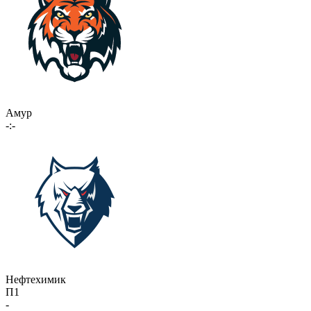
Амур
-:-
Нефтехимик
П1
-