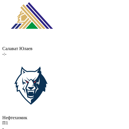
Салават Юлаев
-:-
Нефтехимик
П1
-