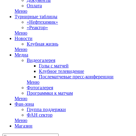
Документы
Оплата
Меню
Турнирные таблицы
«Нефтехимик»
«Реактор»
Меню
Новости
Клубная жизнь
Меню
Медиа
Видеогалерея
Голы с матчей
Клубное телевидение
Послематчевые пресс-конференции
Меню
Фотогалерея
Программки к матчам
Меню
Фан-зона
Группа поддержки
ФАН сектор
Меню
Магазин