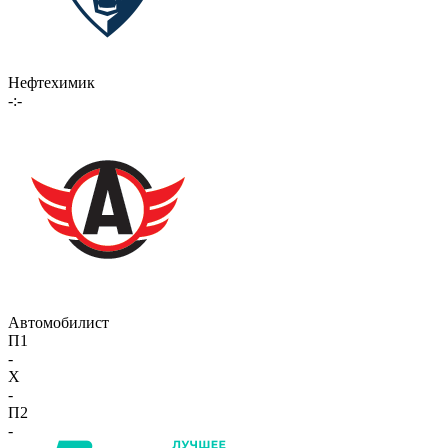
Нефтехимик
-:-
Автомобилист
П1
-
X
-
П2
-