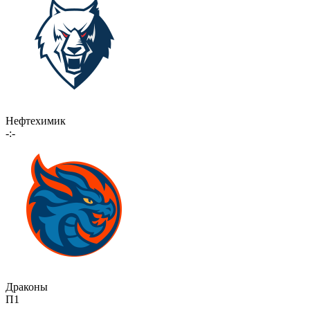
Нефтехимик
-:-
Драконы
П1