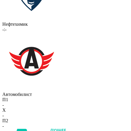
Нефтехимик
-:-
Автомобилист
П1
-
X
-
П2
-