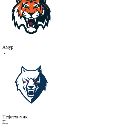
Амур
-:-
Нефтехимик
П1
-