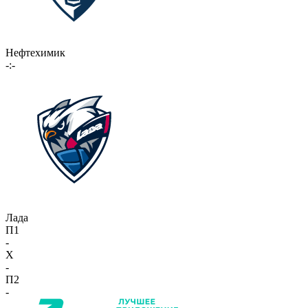
Нефтехимик
-:-
Лада
П1
-
X
-
П2
-