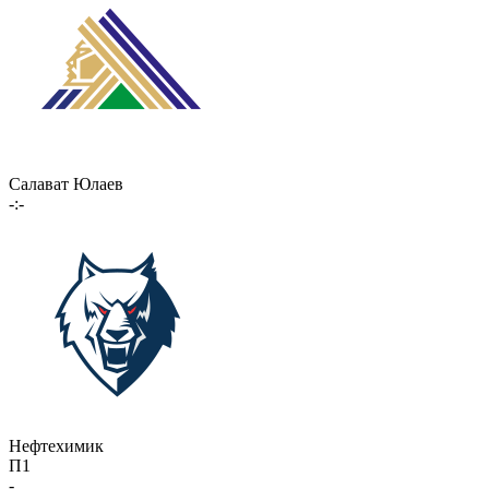
Салават Юлаев
-:-
Нефтехимик
П1
-