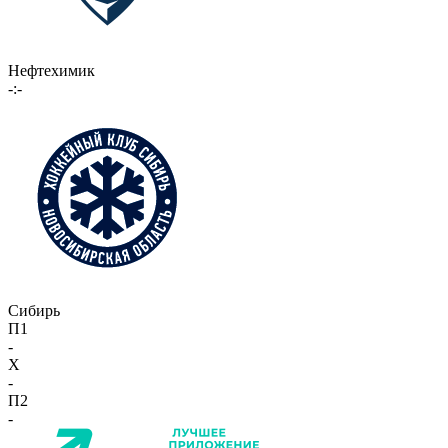
Нефтехимик
-:-
Сибирь
П1
-
X
-
П2
-