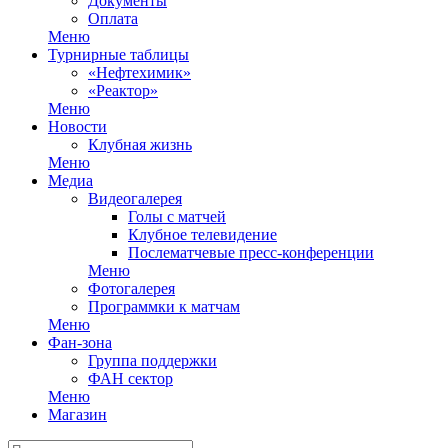
Документы
Оплата
Меню
Турнирные таблицы
«Нефтехимик»
«Реактор»
Меню
Новости
Клубная жизнь
Меню
Медиа
Видеогалерея
Голы с матчей
Клубное телевидение
Послематчевые пресс-конференции
Меню
Фотогалерея
Программки к матчам
Меню
Фан-зона
Группа поддержки
ФАН сектор
Меню
Магазин