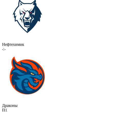
Нефтехимик
-:-
Драконы
П1