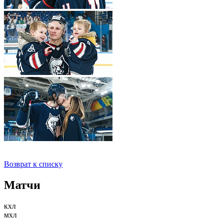
Возврат к списку
Матчи
кхл
мхл