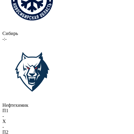
Сибирь
-:-
Нефтехимик
П1
-
X
-
П2