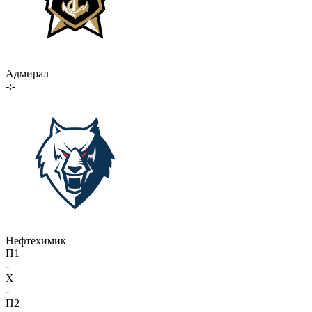
Адмирал
-:-
Нефтехимик
П1
-
X
-
П2