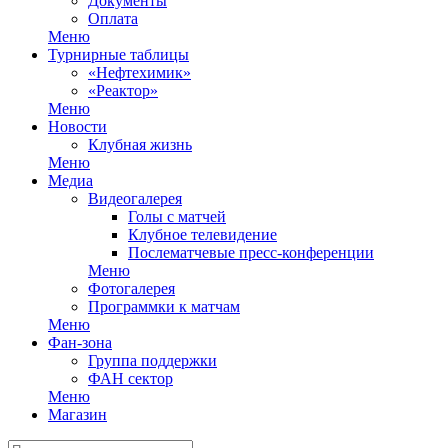
Документы
Оплата
Меню
Турнирные таблицы
«Нефтехимик»
«Реактор»
Меню
Новости
Клубная жизнь
Меню
Медиа
Видеогалерея
Голы с матчей
Клубное телевидение
Послематчевые пресс-конференции
Меню
Фотогалерея
Программки к матчам
Меню
Фан-зона
Группа поддержки
ФАН сектор
Меню
Магазин