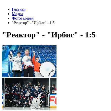
Главная
Медиа
Фотогалерея
"Реактор" - "Ирбис" - 1:5
"Реактор" - "Ирбис" - 1:5