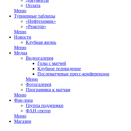
Документы
Оплата
Меню
Турнирные таблицы
«Нефтехимик»
«Реактор»
Меню
Новости
Клубная жизнь
Меню
Медиа
Видеогалерея
Голы с матчей
Клубное телевидение
Послематчевые пресс-конференции
Меню
Фотогалерея
Программки к матчам
Меню
Фан-зона
Группа поддержки
ФАН сектор
Меню
Магазин