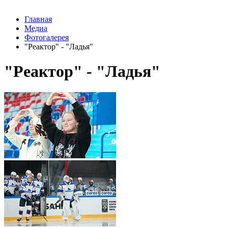
Главная
Медиа
Фотогалерея
"Реактор" - "Ладья"
"Реактор" - "Ладья"