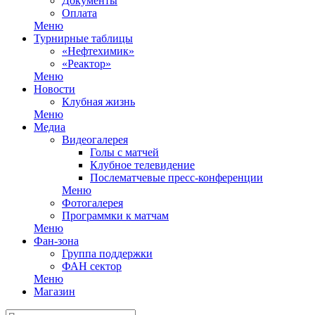
Документы
Оплата
Меню
Турнирные таблицы
«Нефтехимик»
«Реактор»
Меню
Новости
Клубная жизнь
Меню
Медиа
Видеогалерея
Голы с матчей
Клубное телевидение
Послематчевые пресс-конференции
Меню
Фотогалерея
Программки к матчам
Меню
Фан-зона
Группа поддержки
ФАН сектор
Меню
Магазин