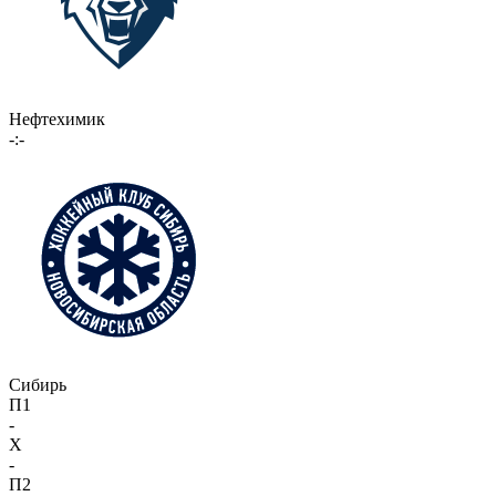
Нефтехимик
-:-
Сибирь
П1
-
X
-
П2