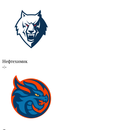
Нефтехимик
-:-