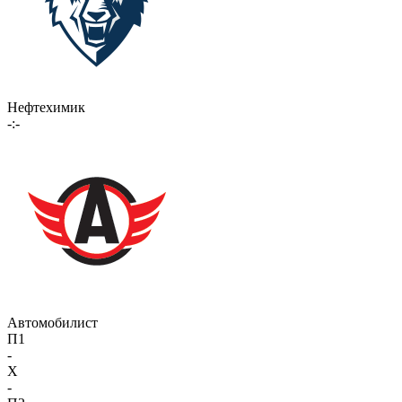
Нефтехимик
-:-
Автомобилист
П1
-
X
-