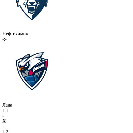
Нефтехимик
-:-
Лада
П1
-
X
-
П2