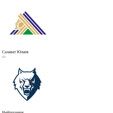
Салават Юлаев
-:-
Нефтехимик