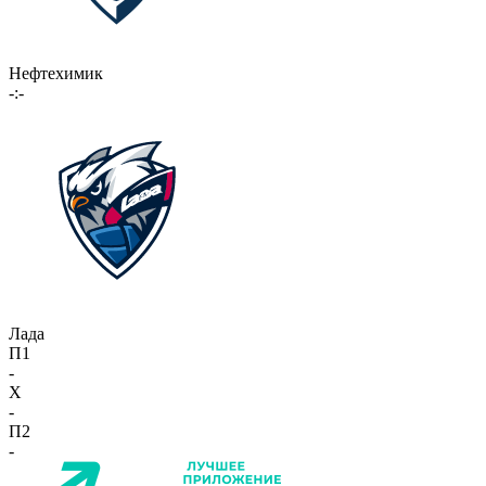
Нефтехимик
-:-
Лада
П1
-
X
-
П2
-