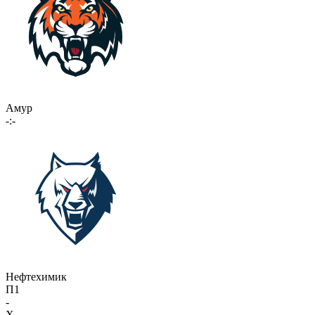
Амур
-:-
Нефтехимик
П1
-
X