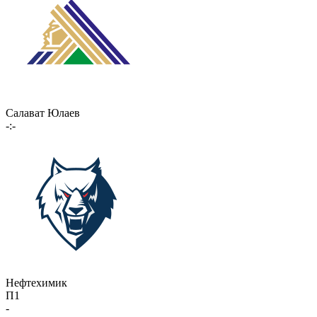
Салават Юлаев
-:-
Нефтехимик
П1
-