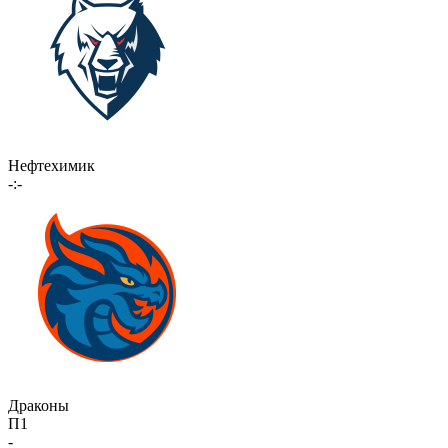
Нефтехимик
-:-
Драконы
П1
-