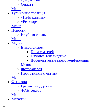
Документы
Оплата
Меню
Турнирные таблицы
«Нефтехимик»
«Реактор»
Меню
Новости
Клубная жизнь
Меню
Медиа
Видеогалерея
Голы с матчей
Клубное телевидение
Послематчевые пресс-конференции
Меню
Фотогалерея
Программки к матчам
Меню
Фан-зона
Группа поддержки
ФАН сектор
Меню
Магазин