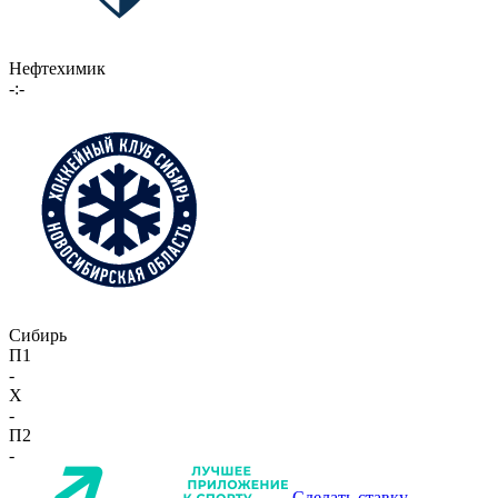
Нефтехимик
-:-
Сибирь
П1
-
X
-
П2
-
Сделать ставку