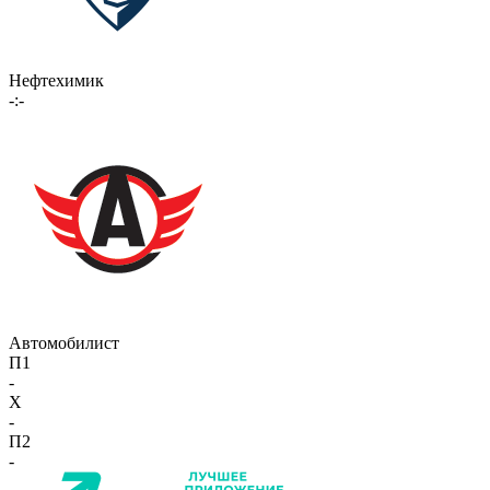
Нефтехимик
-:-
Автомобилист
П1
-
X
-
П2
-