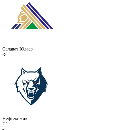
Салават Юлаев
-:-
Нефтехимик
П1
-