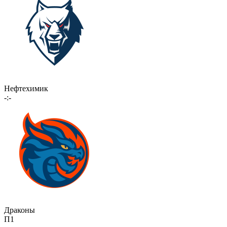
Нефтехимик
-:-
Драконы
П1