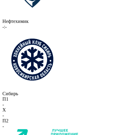
Нефтехимик
-:-
Сибирь
П1
-
X
-
П2
-