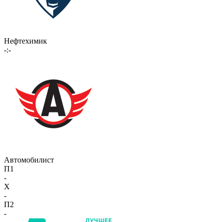
Нефтехимик
-:-
Автомобилист
П1
-
X
-
П2
-