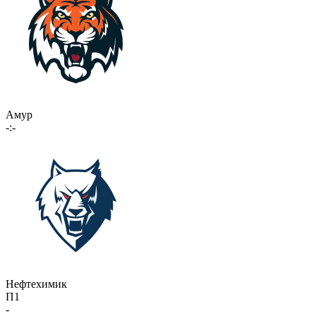
Амур
-:-
Нефтехимик
П1
-