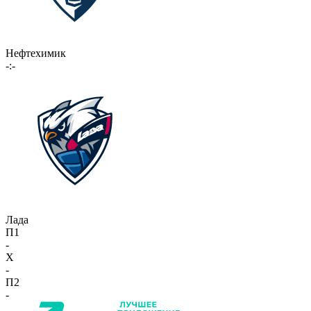
Нефтехимик
-:-
Лада
П1
-
X
-
П2
-