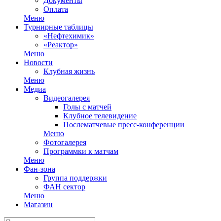
Документы
Оплата
Меню
Турнирные таблицы
«Нефтехимик»
«Реактор»
Меню
Новости
Клубная жизнь
Меню
Медиа
Видеогалерея
Голы с матчей
Клубное телевидение
Послематчевые пресс-конференции
Меню
Фотогалерея
Программки к матчам
Меню
Фан-зона
Группа поддержки
ФАН сектор
Меню
Магазин