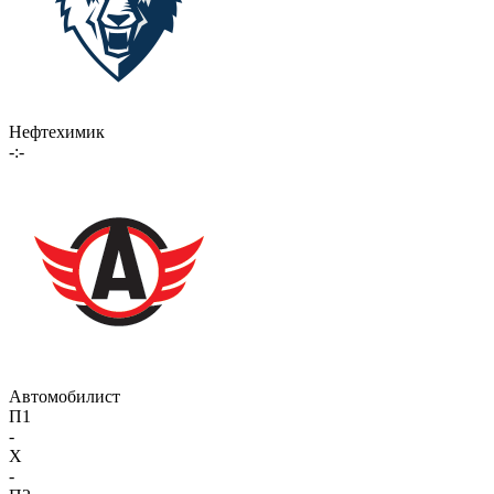
Нефтехимик
-:-
Автомобилист
П1
-
X
-