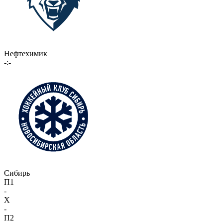
Нефтехимик
-:-
Сибирь
П1
-
X
-
П2