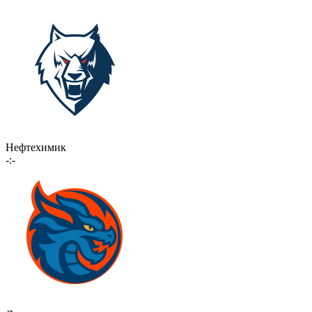
Нефтехимик
-:-