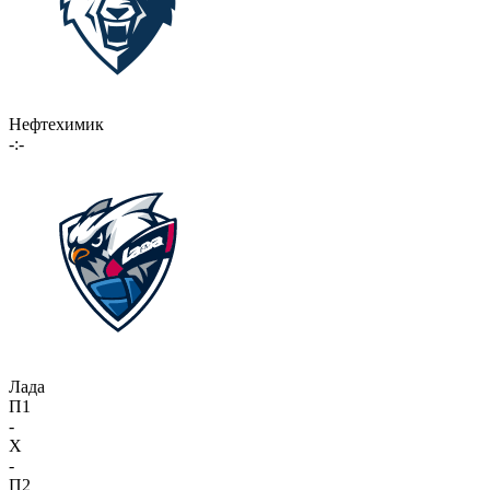
Нефтехимик
-:-
Лада
П1
-
X
-
П2