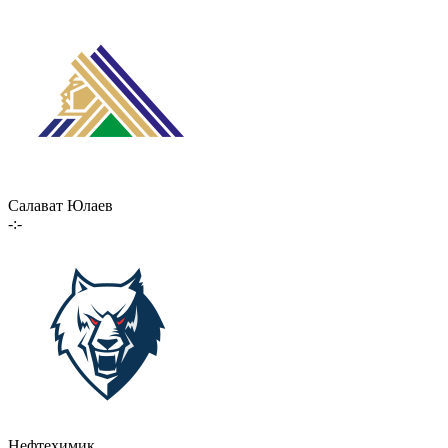
Салават Юлаев
-:-
Нефтехимик