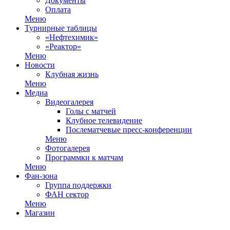
Документы
Оплата
Меню
Турнирные таблицы
«Нефтехимик»
«Реактор»
Меню
Новости
Клубная жизнь
Меню
Медиа
Видеогалерея
Голы с матчей
Клубное телевидение
Послематчевые пресс-конференции
Меню
Фотогалерея
Программки к матчам
Меню
Фан-зона
Группа поддержки
ФАН сектор
Меню
Магазин