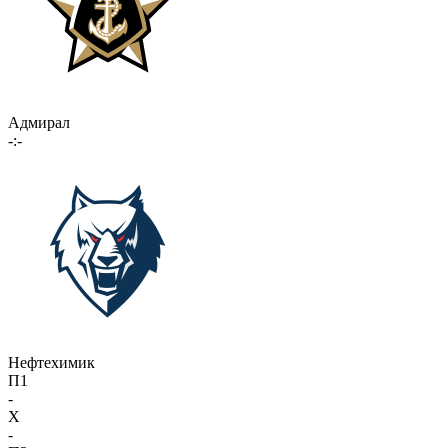
Адмирал
-:-
Нефтехимик
П1
-
X
-