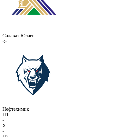
Салават Юлаев
-:-
Нефтехимик
П1
-
X
-
П2