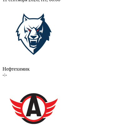
Нефтехимик
-:-