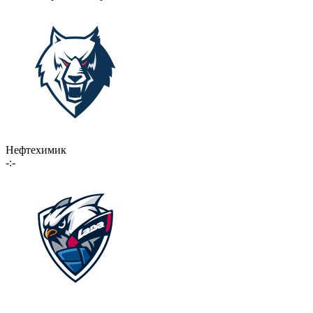
Нефтехимик
-:-