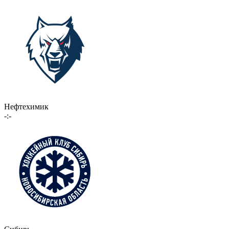
Нефтехимик
-:-