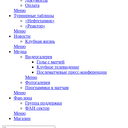
Документы
Оплата
Меню
Турнирные таблицы
«Нефтехимик»
«Реактор»
Меню
Новости
Клубная жизнь
Меню
Медиа
Видеогалерея
Голы с матчей
Клубное телевидение
Послематчевые пресс-конференции
Меню
Фотогалерея
Программки к матчам
Меню
Фан-зона
Группа поддержки
ФАН сектор
Меню
Магазин