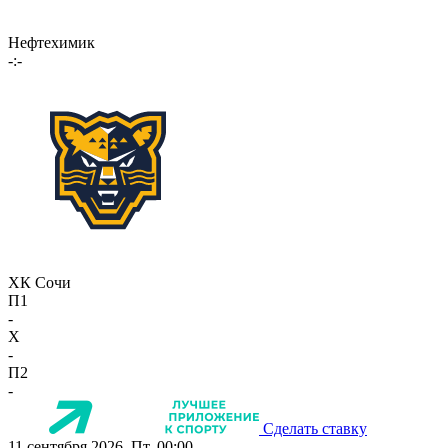
Нефтехимик
-:-
ХК Сочи
П1
-
X
-
П2
-
Сделать ставку
11 сентября 2026, Пт, 00:00