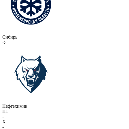
Сибирь
-:-
Нефтехимик
П1
-
X
-