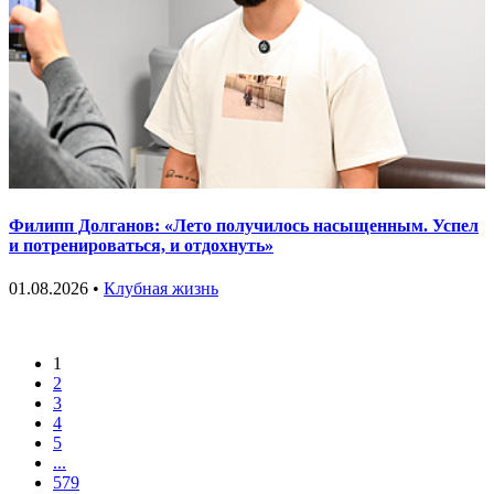
Филипп Долганов: «Лето получилось насыщенным. Успел
и потренироваться, и отдохнуть»
01.08.2026 •
Клубная жизнь
1
2
3
4
5
...
579