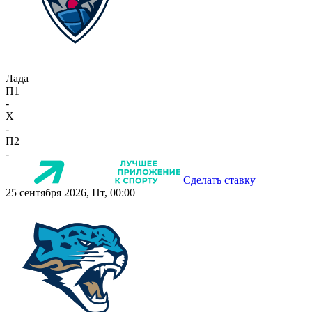
Лада
П1
-
X
-
П2
-
Сделать ставку
25 сентября 2026, Пт, 00:00