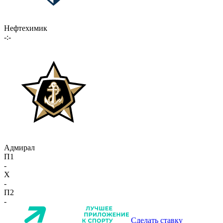
Нефтехимик
-:-
Адмирал
П1
-
X
-
П2
-
Сделать ставку