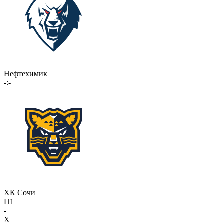
Нефтехимик
-:-
ХК Сочи
П1
-
X