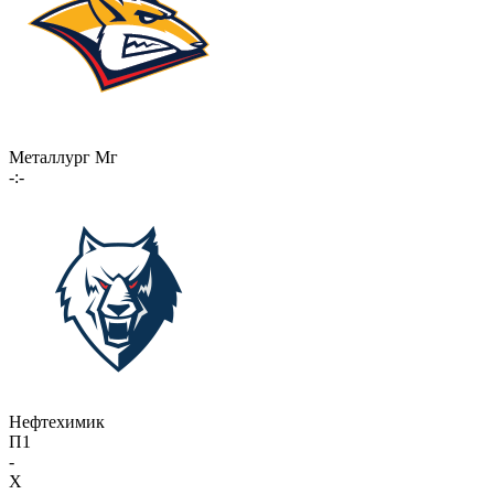
Металлург Мг
-:-
Нефтехимик
П1
-
X