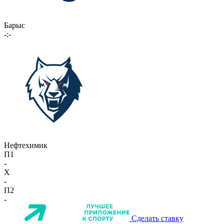
Барыс
-:-
Нефтехимик
П1
-
X
-
П2
-
Сделать ставку