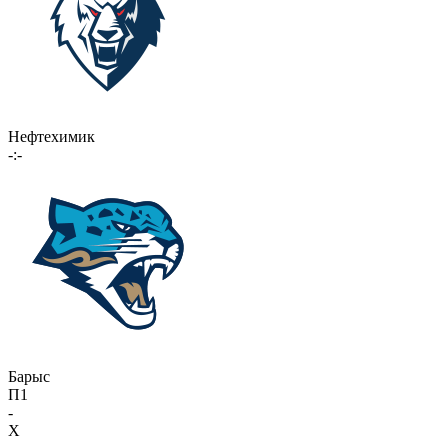
Нефтехимик
-:-
Барыс
П1
-
X