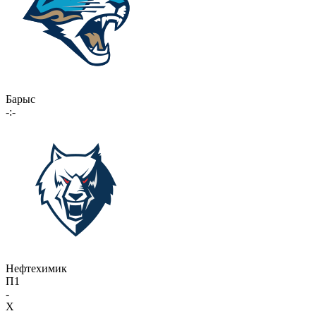
Барыс
-:-
Нефтехимик
П1
-
X