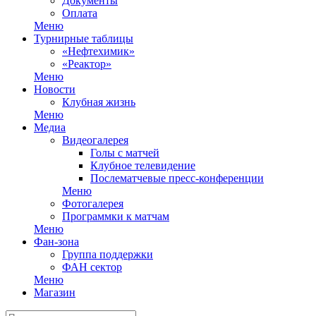
Документы
Оплата
Меню
Турнирные таблицы
«Нефтехимик»
«Реактор»
Меню
Новости
Клубная жизнь
Меню
Медиа
Видеогалерея
Голы с матчей
Клубное телевидение
Послематчевые пресс-конференции
Меню
Фотогалерея
Программки к матчам
Меню
Фан-зона
Группа поддержки
ФАН сектор
Меню
Магазин