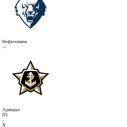
Нефтехимик
-:-
Адмирал
П1
-
X