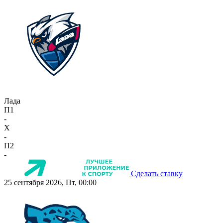
Лада
П1
-
X
-
П2
-
Сделать ставку
25 сентября 2026, Пт, 00:00