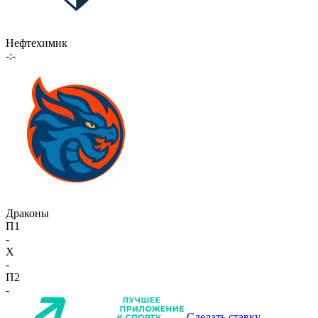
Нефтехимик
-:-
Драконы
П1
-
X
-
П2
-
Сделать ставку