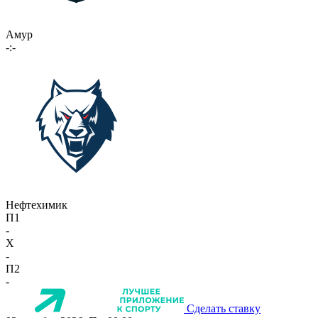
Амур
-:-
Нефтехимик
П1
-
X
-
П2
-
Сделать ставку