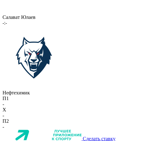
Салават Юлаев
-:-
Нефтехимик
П1
-
X
-
П2
-
Сделать ставку