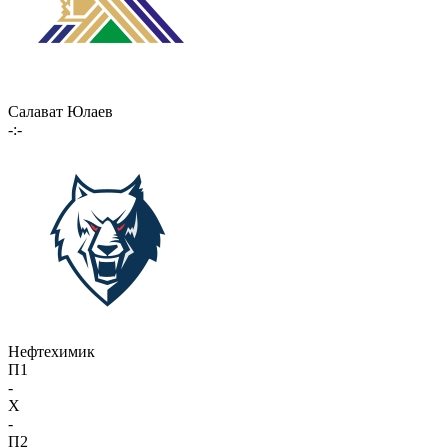
Салават Юлаев
-:-
Нефтехимик
П1
-
X
-
П2