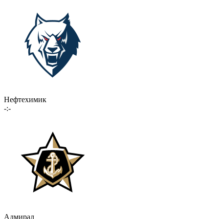
Нефтехимик
-:-
Адмирал