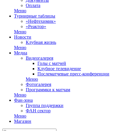
Документы
Оплата
Меню
Турнирные таблицы
«Нефтехимик»
«Реактор»
Меню
Новости
Клубная жизнь
Меню
Медиа
Видеогалерея
Голы с матчей
Клубное телевидение
Послематчевые пресс-конференции
Меню
Фотогалерея
Программки к матчам
Меню
Фан-зона
Группа поддержки
ФАН сектор
Меню
Магазин