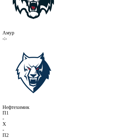
Амур
-:-
Нефтехимик
П1
-
X
-
П2