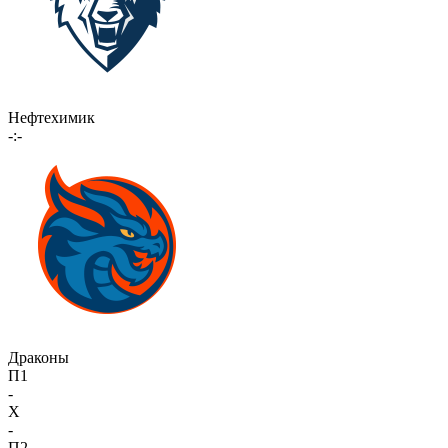
Нефтехимик
-:-
Драконы
П1
-
X
-
П2