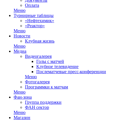
Документы
Оплата
Меню
Турнирные таблицы
«Нефтехимик»
«Реактор»
Меню
Новости
Клубная жизнь
Меню
Медиа
Видеогалерея
Голы с матчей
Клубное телевидение
Послематчевые пресс-конференции
Меню
Фотогалерея
Программки к матчам
Меню
Фан-зона
Группа поддержки
ФАН сектор
Меню
Магазин