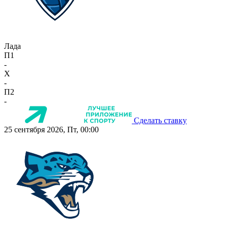
Лада
П1
-
X
-
П2
-
Сделать ставку
25 сентября 2026, Пт, 00:00