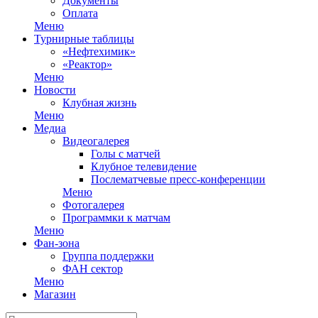
Документы
Оплата
Меню
Турнирные таблицы
«Нефтехимик»
«Реактор»
Меню
Новости
Клубная жизнь
Меню
Медиа
Видеогалерея
Голы с матчей
Клубное телевидение
Послематчевые пресс-конференции
Меню
Фотогалерея
Программки к матчам
Меню
Фан-зона
Группа поддержки
ФАН сектор
Меню
Магазин