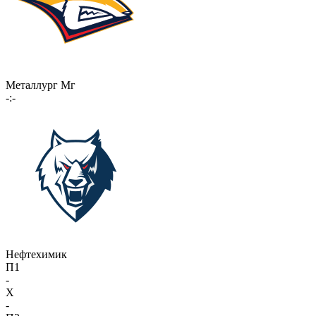
Металлург Мг
-:-
Нефтехимик
П1
-
X
-