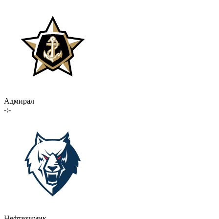
Адмирал
-:-
Нефтехимик