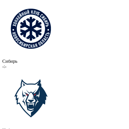
Сибирь
-:-