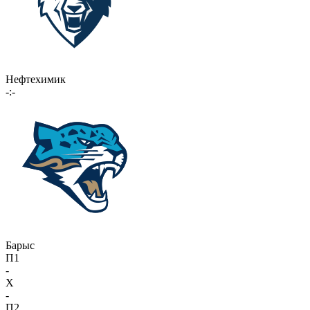
Нефтехимик
-:-
Барыс
П1
-
X
-
П2