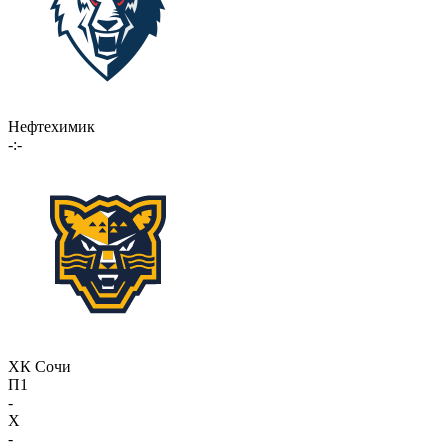
Нефтехимик
-:-
ХК Сочи
П1
-
X
-