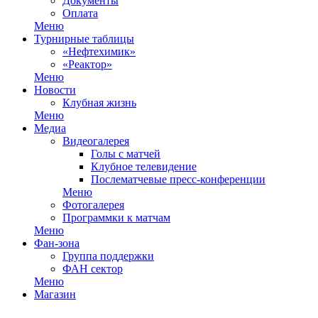
Документы
Оплата
Меню
Турнирные таблицы
«Нефтехимик»
«Реактор»
Меню
Новости
Клубная жизнь
Меню
Медиа
Видеогалерея
Голы с матчей
Клубное телевидение
Послематчевые пресс-конференции
Меню
Фотогалерея
Программки к матчам
Меню
Фан-зона
Группа поддержки
ФАН сектор
Меню
Магазин