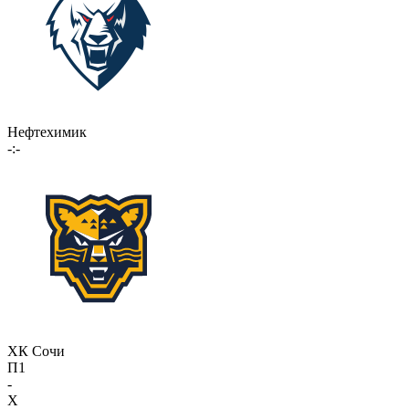
Нефтехимик
-:-
ХК Сочи
П1
-
X