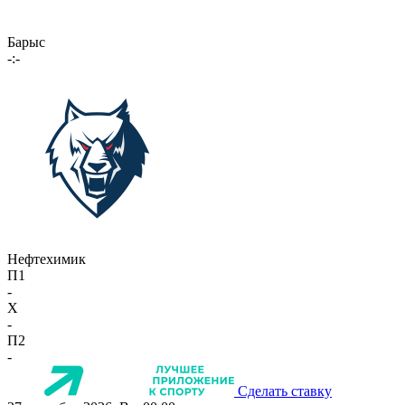
Барыс
-:-
Нефтехимик
П1
-
X
-
П2
-
Сделать ставку