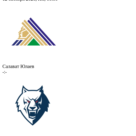
Салават Юлаев
-:-