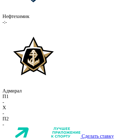
Нефтехимик
-:-
Адмирал
П1
-
X
-
П2
-
Сделать ставку