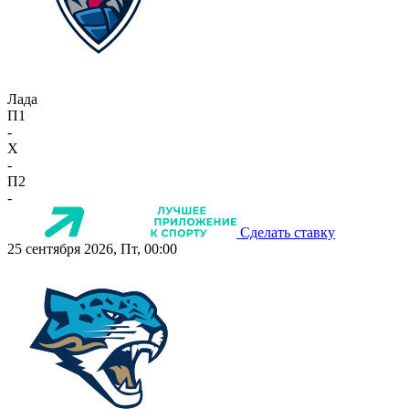
Лада
П1
-
X
-
П2
-
Сделать ставку
25 сентября 2026, Пт, 00:00