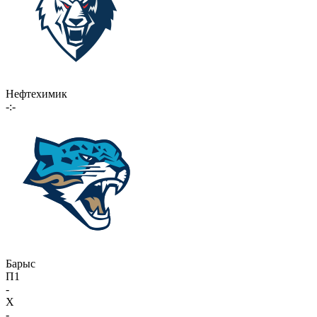
Нефтехимик
-:-
Барыс
П1
-
X
-