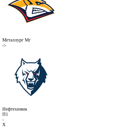
Металлург Мг
-:-
Нефтехимик
П1
-
X