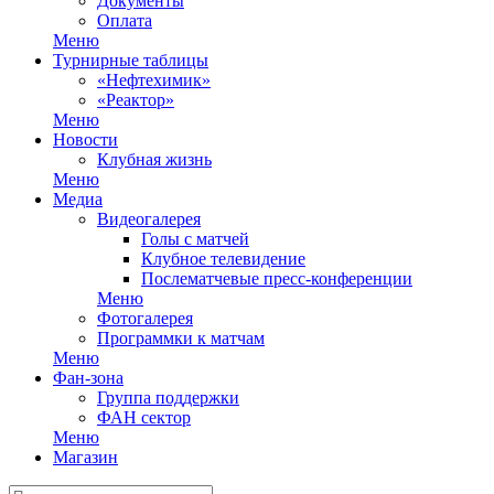
Документы
Оплата
Меню
Турнирные таблицы
«Нефтехимик»
«Реактор»
Меню
Новости
Клубная жизнь
Меню
Медиа
Видеогалерея
Голы с матчей
Клубное телевидение
Послематчевые пресс-конференции
Меню
Фотогалерея
Программки к матчам
Меню
Фан-зона
Группа поддержки
ФАН сектор
Меню
Магазин