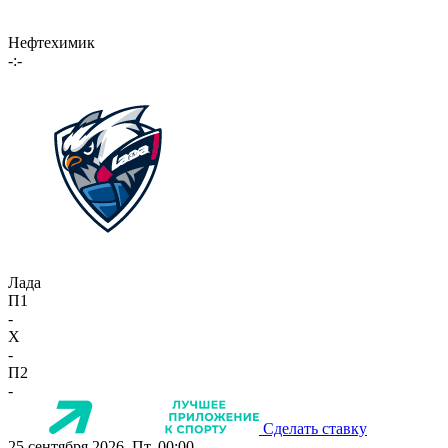
Нефтехимик
-:-
Лада
П1
-
X
-
П2
-
Сделать ставку
25 сентября 2026, Пт, 00:00