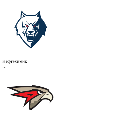
Нефтехимик
-:-