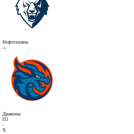
Нефтехимик
-:-
Драконы
П1
-
X