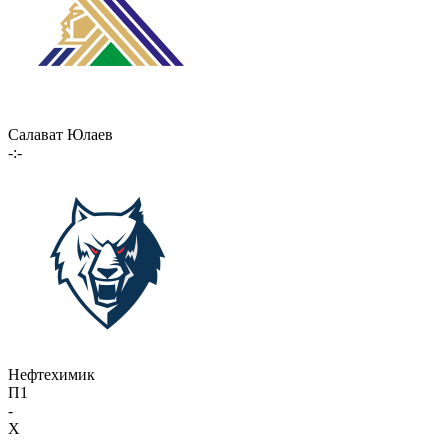
Салават Юлаев
-:-
Нефтехимик
П1
-
X
-