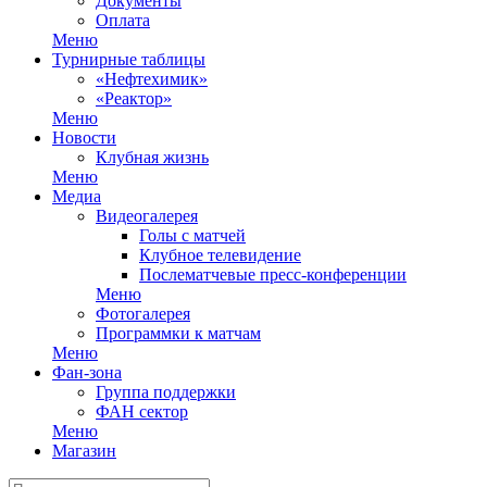
Документы
Оплата
Меню
Турнирные таблицы
«Нефтехимик»
«Реактор»
Меню
Новости
Клубная жизнь
Меню
Медиа
Видеогалерея
Голы с матчей
Клубное телевидение
Послематчевые пресс-конференции
Меню
Фотогалерея
Программки к матчам
Меню
Фан-зона
Группа поддержки
ФАН сектор
Меню
Магазин