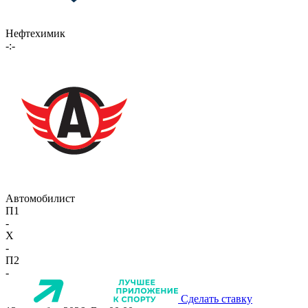
Нефтехимик
-:-
Автомобилист
П1
-
X
-
П2
-
Сделать ставку