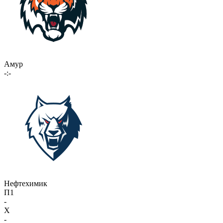
Амур
-:-
Нефтехимик
П1
-
X
-