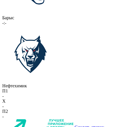
Барыс
-:-
Нефтехимик
П1
-
X
-
П2
-