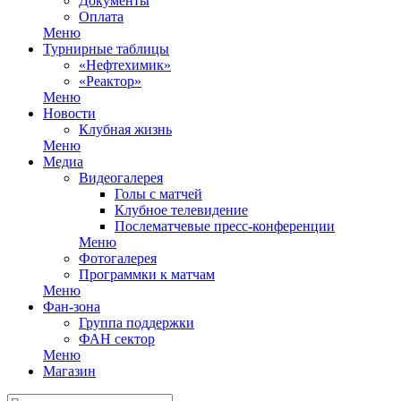
Документы
Оплата
Меню
Турнирные таблицы
«Нефтехимик»
«Реактор»
Меню
Новости
Клубная жизнь
Меню
Медиа
Видеогалерея
Голы с матчей
Клубное телевидение
Послематчевые пресс-конференции
Меню
Фотогалерея
Программки к матчам
Меню
Фан-зона
Группа поддержки
ФАН сектор
Меню
Магазин