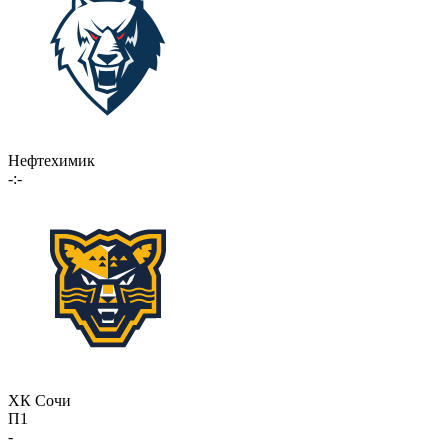
Нефтехимик
-:-
ХК Сочи
П1
-