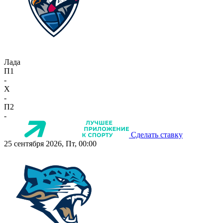
Лада
П1
-
X
-
П2
-
Сделать ставку
25 сентября 2026, Пт, 00:00