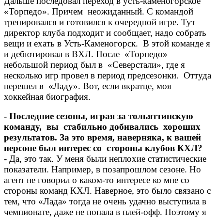
Дальше последовал переход в усть-каменогорское
«Торпедо». Причем неожиданный. С командой
тренировался и готовился к очередной игре. Тут
директор клуба подходит и сообщает, надо собрать
вещи и ехать в Усть-Каменогорск. В этой команде я
и дебютировал в ВХЛ. После «Торпедо»
небольшой период был в «Северстали», где я
несколько игр провел в период предсезонки. Оттуда
перешел в «Ладу». Вот, если вкратце, моя
хоккейная биография.
- Последние сезоны, играя за тольяттинскую
команду, вы стабильно добивались хороших
результатов. За это время, наверняка, к вашей
персоне был интерес со стороны клубов КХЛ?
- Да, это так. У меня были неплохие статистические
показатели. Например, в позапрошлом сезоне. Но
агент не говорил о каком-то интересе ко мне со
стороны команд КХЛ. Наверное, это было связано с
тем, что «Лада» тогда не очень удачно выступила в
чемпионате, даже не попала в плей-офф. Поэтому я