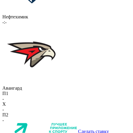
Нефтехимик
-:-
Авангард
П1
-
X
-
П2
-
Сделать ставку