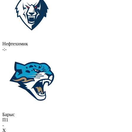
Нефтехимик
-:-
Барыс
П1
-
X