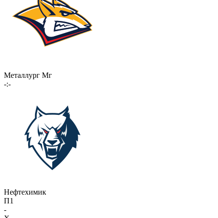
Металлург Мг
-:-
Нефтехимик
П1
-