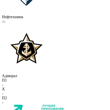
Нефтехимик
-:-
Адмирал
П1
-
X
-
П2
-