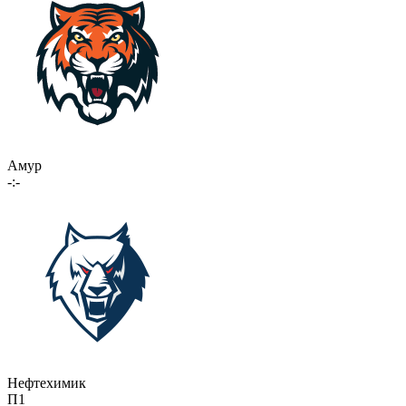
Амур
-:-
Нефтехимик
П1