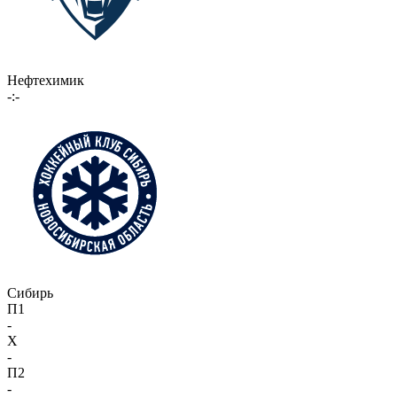
Нефтехимик
-:-
Сибирь
П1
-
X
-
П2
-