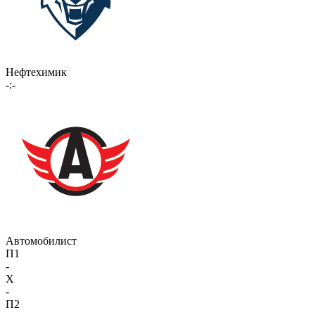
Нефтехимик
-:-
Автомобилист
П1
-
X
-
П2