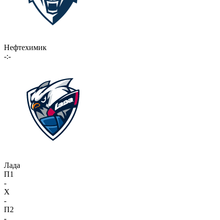
Нефтехимик
-:-
Лада
П1
-
X
-
П2
-