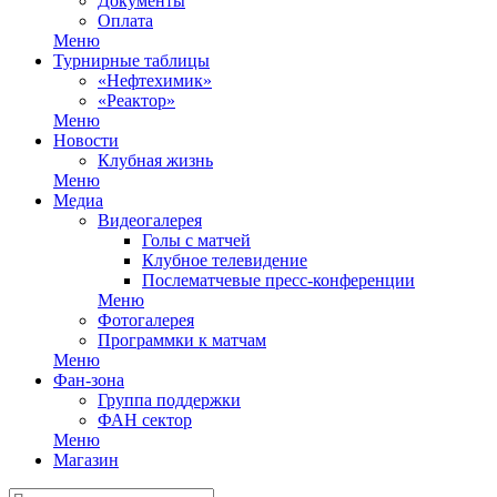
Документы
Оплата
Меню
Турнирные таблицы
«Нефтехимик»
«Реактор»
Меню
Новости
Клубная жизнь
Меню
Медиа
Видеогалерея
Голы с матчей
Клубное телевидение
Послематчевые пресс-конференции
Меню
Фотогалерея
Программки к матчам
Меню
Фан-зона
Группа поддержки
ФАН сектор
Меню
Магазин