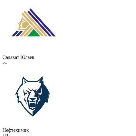
Салават Юлаев
-:-
Нефтехимик
П1