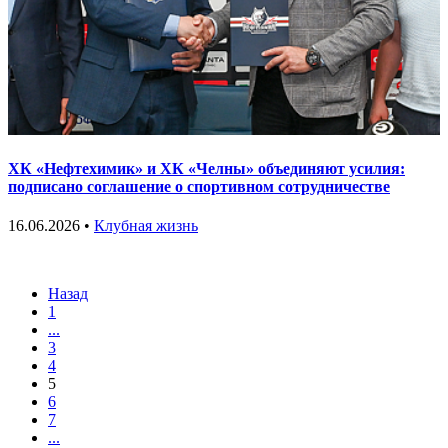
ХК «Нефтехимик» и ХК «Челны» объединяют усилия:
подписано соглашение о спортивном сотрудничестве
16.06.2026 •
Клубная жизнь
Назад
1
...
3
4
5
6
7
...