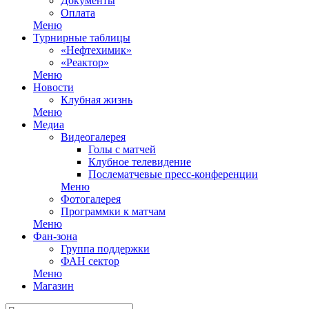
Документы
Оплата
Меню
Турнирные таблицы
«Нефтехимик»
«Реактор»
Меню
Новости
Клубная жизнь
Меню
Медиа
Видеогалерея
Голы с матчей
Клубное телевидение
Послематчевые пресс-конференции
Меню
Фотогалерея
Программки к матчам
Меню
Фан-зона
Группа поддержки
ФАН сектор
Меню
Магазин