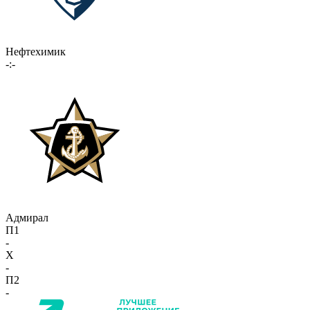
Нефтехимик
-:-
Адмирал
П1
-
X
-
П2
-