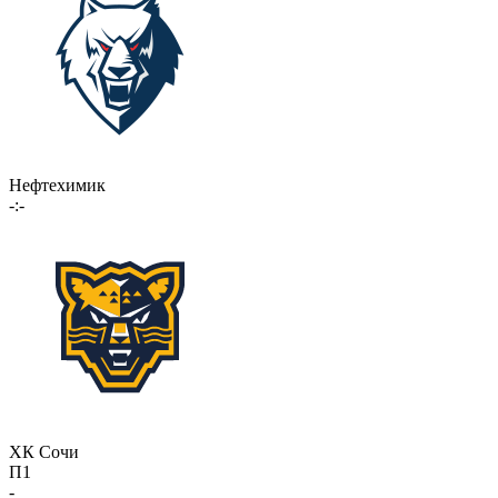
Нефтехимик
-:-
ХК Сочи
П1
-