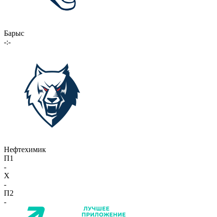
Барыс
-:-
Нефтехимик
П1
-
X
-
П2
-