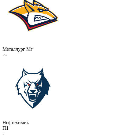
Металлург Мг
-:-
Нефтехимик
П1
-