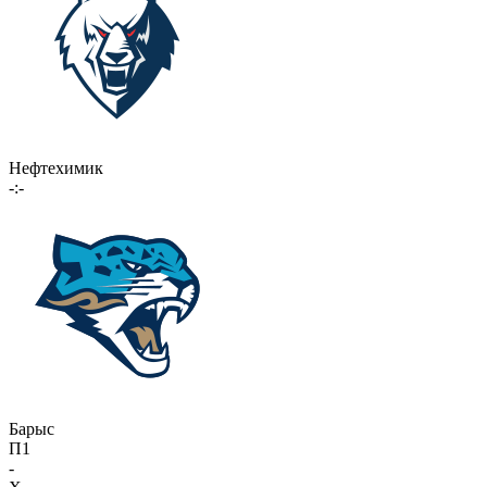
Нефтехимик
-:-
Барыс
П1
-