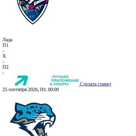
Лада
П1
-
X
-
П2
-
Сделать ставку
25 сентября 2026, Пт, 00:00