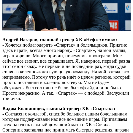
Андрей Назаров, главный тренер ХК «Нефтехимик»:
- Хочется поблагодарить «Спартак» и болельщиков. Приятно
здесь играть, всегда много народу. «Спартак», на мой взгляд,
играл хорошо. Много причин, почему мы проиграли. Мне
сейчас все звонят, все спрашивают. Я, наверное, первый раз за
этот сезон скажу. Не первый и не последний раз, когда судьи
ставят в коленно-локтевую целую команду. На мой взгляд, это
неприемлемо. Потому что речь идёт о целом регионе, который
просто поставили в коленно-локтевую. Мы не будем
обсуждать, был гол или не было, был офсайд или не было.
Просто некрасиво. А так, «Спартак» — с победой. Заслужили
три очка.
Вадим Епанчинцев, главный тренер ХК «Спартак»:
- Согласен с коллегой, спасибо большое нашим болельщикам,
которые поддерживали нас все домашние игры. Приглашаем
всех на очень важный домашний матч с ХК «Сочи».
Соперник заставлял нас принимать быстрые решения, играли