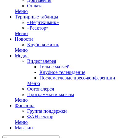
Документы
Оплата
Меню
Турнирные таблицы
«Нефтехимик»
«Реактор»
Меню
Новости
Клубная жизнь
Меню
Медиа
Видеогалерея
Голы с матчей
Клубное телевидение
Послематчевые пресс-конференции
Меню
Фотогалерея
Программки к матчам
Меню
Фан-зона
Группа поддержки
ФАН сектор
Меню
Магазин