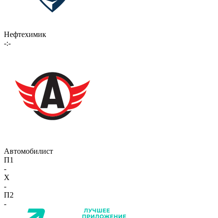
Нефтехимик
-:-
Автомобилист
П1
-
X
-
П2
-