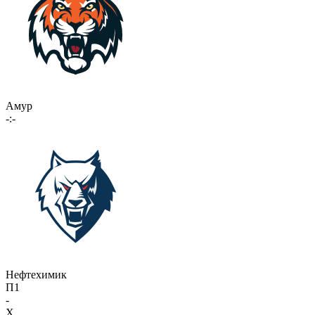
Амур
-:-
Нефтехимик
П1
-
X