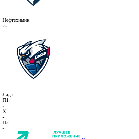
Нефтехимик
-:-
Лада
П1
-
X
-
П2
-