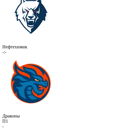
Нефтехимик
-:-
Драконы
П1
-