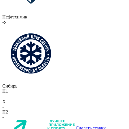
Нефтехимик
-:-
Сибирь
П1
-
X
-
П2
-
Сделать ставку