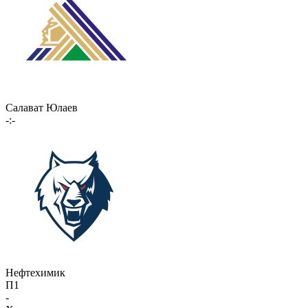
Салават Юлаев
-:-
Нефтехимик
П1
-