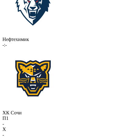
Нефтехимик
-:-
ХК Сочи
П1
-
X
-