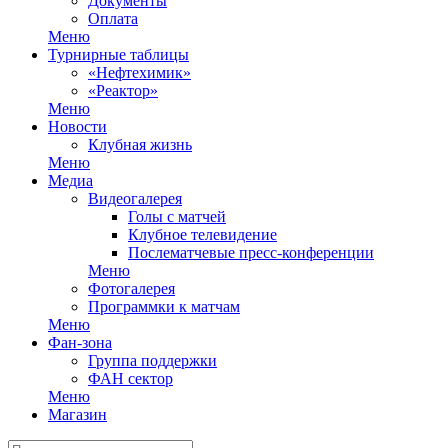
Документы
Оплата
Меню
Турнирные таблицы
«Нефтехимик»
«Реактор»
Меню
Новости
Клубная жизнь
Меню
Медиа
Видеогалерея
Голы с матчей
Клубное телевидение
Послематчевые пресс-конференции
Меню
Фотогалерея
Программки к матчам
Меню
Фан-зона
Группа поддержки
ФАН сектор
Меню
Магазин