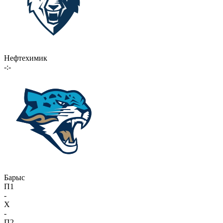
Нефтехимик
-:-
Барыс
П1
-
X
-
П2