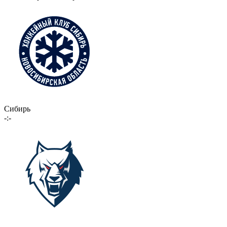
Сибирь
-:-