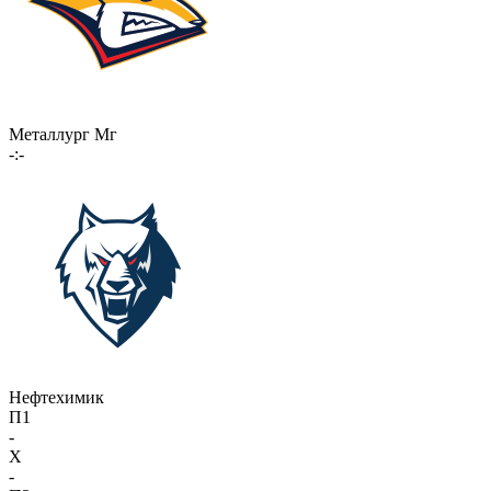
Металлург Мг
-:-
Нефтехимик
П1
-
X
-