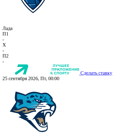
Лада
П1
-
X
-
П2
-
Сделать ставку
25 сентября 2026, Пт, 00:00