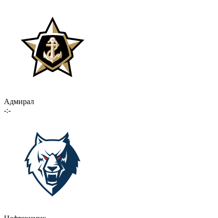
Адмирал
-:-