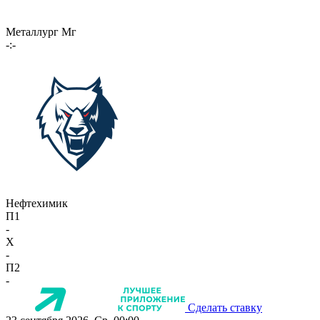
Металлург Мг
-:-
Нефтехимик
П1
-
X
-
П2
-
Сделать ставку