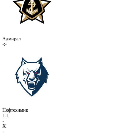
Адмирал
-:-
Нефтехимик
П1
-
X
-