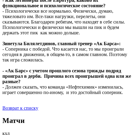
- Как легионеры после Евротура, каково их
функциональное и психологическое состояние?
- Психологически все нормально. Физически, думаю,
тяжеловато им. Все-таки нагрузки, перелеты, они
сказываются. Благодарен ребятам, что находят в себе силы.
Психологически и физически мы вышли на пик и будем
держать этот пик как можно дольше.
Зинетула Билялетдинов, главный тренер «Ак Барса»:
- Соперника с победой. Что касается нас, то мы проиграли
сегодня в движении, в общем-то, в самом главном. Поэтому
так игра сложилась.
- «Ак Барс» с учетом прошлого сезона трижды подряд
проиграл в дерби. Причина всех проигрышей одна или же
разные?
- Должен сказать, что команда «Нефтехимик» изменилась,
играет совершенно по-иному, и это достойный соперник.
Возврат к списку
Матчи
кхл