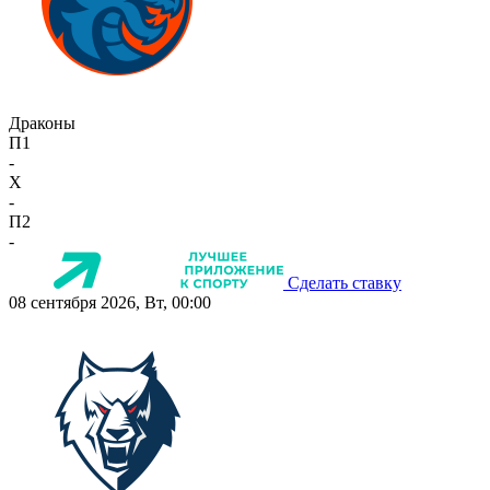
Драконы
П1
-
X
-
П2
-
Сделать ставку
08 сентября 2026, Вт, 00:00