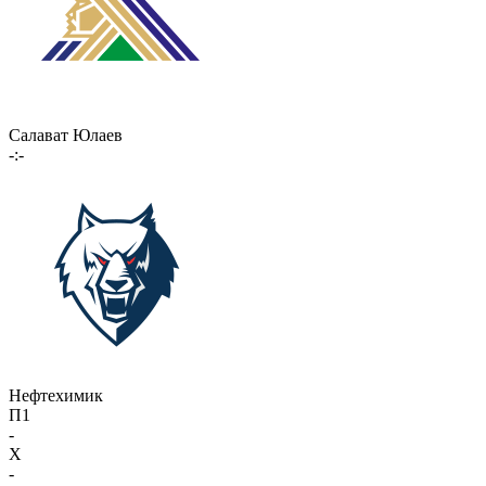
Салават Юлаев
-:-
Нефтехимик
П1
-
X
-