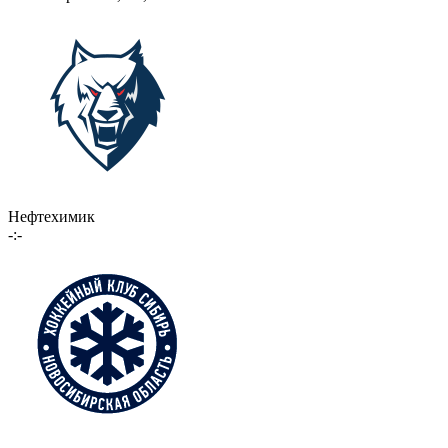
Нефтехимик
-:-