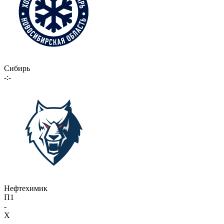
Сибирь
-:-
Нефтехимик
П1
-
X