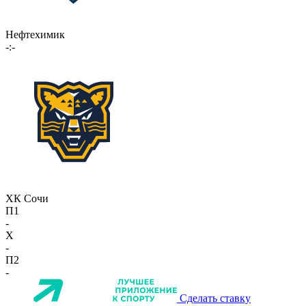
Нефтехимик
-:-
ХК Сочи
П1
-
X
-
П2
-
Сделать ставку