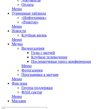
Документы
Оплата
Меню
Турнирные таблицы
«Нефтехимик»
«Реактор»
Меню
Новости
Клубная жизнь
Меню
Медиа
Видеогалерея
Голы с матчей
Клубное телевидение
Послематчевые пресс-конференции
Меню
Фотогалерея
Программки к матчам
Меню
Фан-зона
Группа поддержки
ФАН сектор
Меню
Магазин