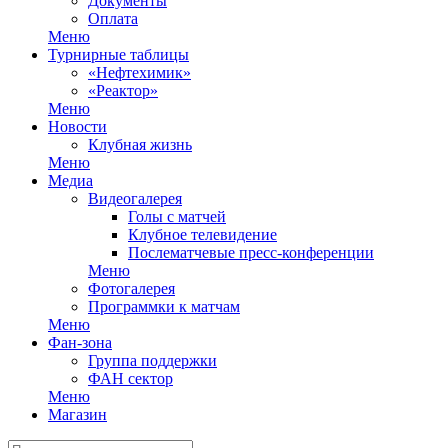
Документы
Оплата
Меню
Турнирные таблицы
«Нефтехимик»
«Реактор»
Меню
Новости
Клубная жизнь
Меню
Медиа
Видеогалерея
Голы с матчей
Клубное телевидение
Послематчевые пресс-конференции
Меню
Фотогалерея
Программки к матчам
Меню
Фан-зона
Группа поддержки
ФАН сектор
Меню
Магазин