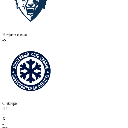
Нефтехимик
-:-
Сибирь
П1
-
X
-