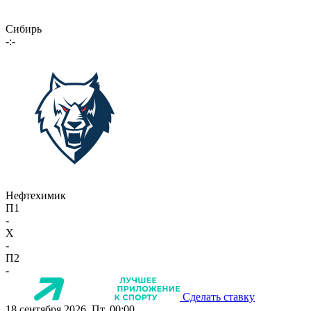
Сибирь
-:-
Нефтехимик
П1
-
X
-
П2
-
Сделать ставку
18 сентября 2026, Пт, 00:00