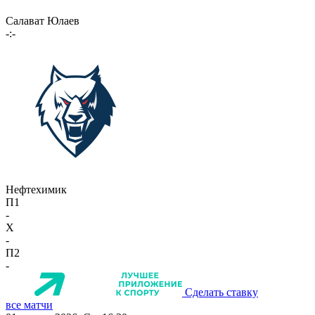
Салават Юлаев
-:-
Нефтехимик
П1
-
X
-
П2
-
Сделать ставку
все матчи