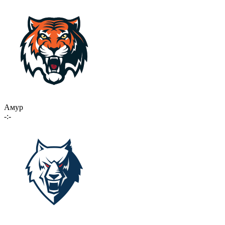
Амур
-:-