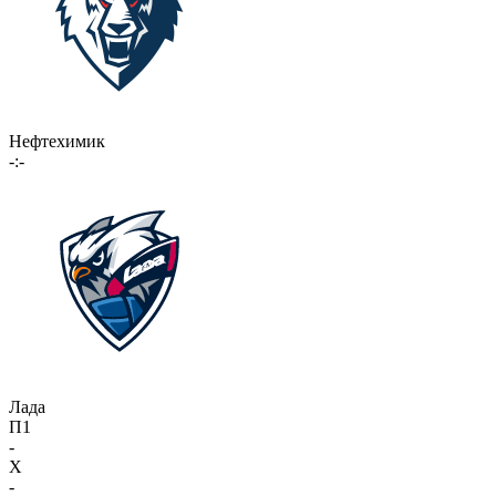
Нефтехимик
-:-
Лада
П1
-
X
-