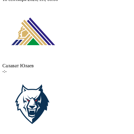
Салават Юлаев
-:-