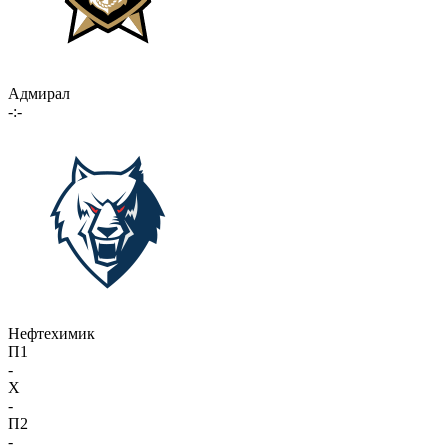
Адмирал
-:-
Нефтехимик
П1
-
X
-
П2
-