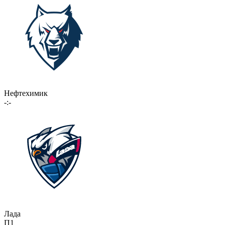
Нефтехимик
-:-
Лада
П1