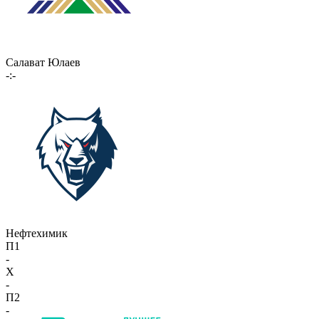
Салават Юлаев
-:-
Нефтехимик
П1
-
X
-
П2
-