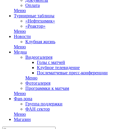
Документы
Оплата
Меню
Турнирные таблицы
«Нефтехимик»
«Реактор»
Меню
Новости
Клубная жизнь
Меню
Медиа
Видеогалерея
Голы с матчей
Клубное телевидение
Послематчевые пресс-конференции
Меню
Фотогалерея
Программки к матчам
Меню
Фан-зона
Группа поддержки
ФАН сектор
Меню
Магазин