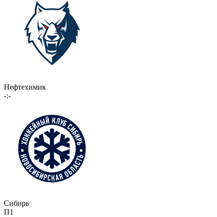
Нефтехимик
-:-
Сибирь
П1