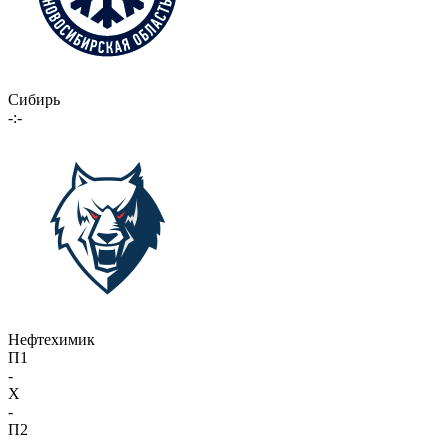
Сибирь
-:-
Нефтехимик
П1
-
X
-
П2
-