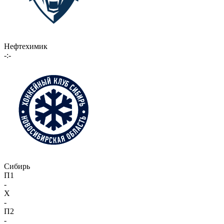
Нефтехимик
-:-
Сибирь
П1
-
X
-
П2
-