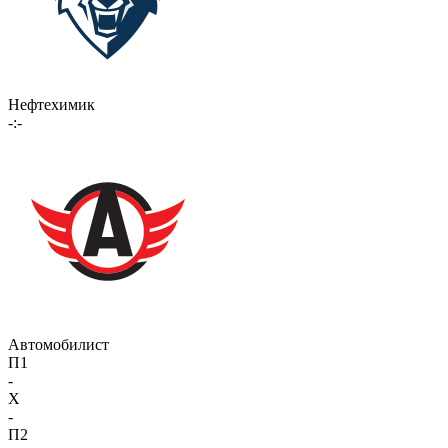
Нефтехимик
-:-
Автомобилист
П1
-
X
-
П2