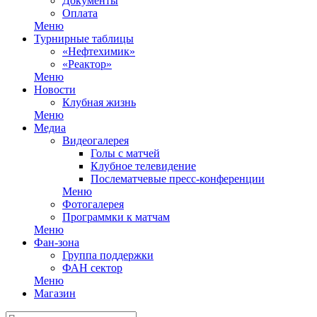
Документы
Оплата
Меню
Турнирные таблицы
«Нефтехимик»
«Реактор»
Меню
Новости
Клубная жизнь
Меню
Медиа
Видеогалерея
Голы с матчей
Клубное телевидение
Послематчевые пресс-конференции
Меню
Фотогалерея
Программки к матчам
Меню
Фан-зона
Группа поддержки
ФАН сектор
Меню
Магазин