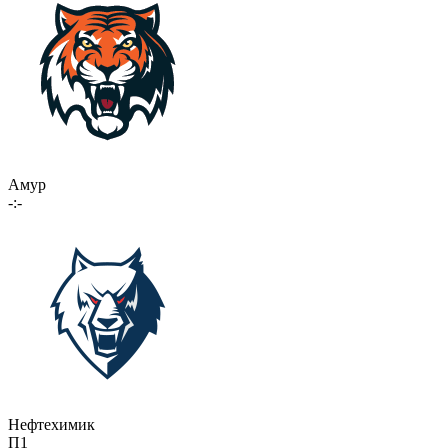
Амур
-:-
Нефтехимик
П1