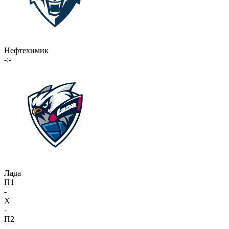
Нефтехимик
-:-
Лада
П1
-
X
-
П2
-