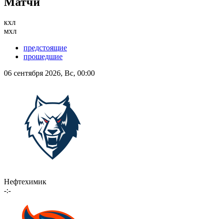
Матчи
кхл
мхл
предстоящие
прошедшие
06 сентября 2026, Вс, 00:00
Нефтехимик
-:-