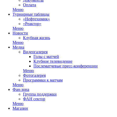
Документы
Оплата
Меню
Турнирные таблицы
«Нефтехимик»
«Реактор»
Меню
Новости
Клубная жизнь
Меню
Медиа
Видеогалерея
Голы с матчей
Клубное телевидение
Послематчевые пресс-конференции
Меню
Фотогалерея
Программки к матчам
Меню
Фан-зона
Группа поддержки
ФАН сектор
Меню
Магазин