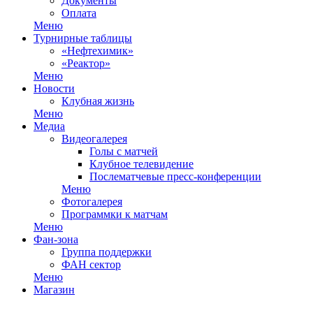
Документы
Оплата
Меню
Турнирные таблицы
«Нефтехимик»
«Реактор»
Меню
Новости
Клубная жизнь
Меню
Медиа
Видеогалерея
Голы с матчей
Клубное телевидение
Послематчевые пресс-конференции
Меню
Фотогалерея
Программки к матчам
Меню
Фан-зона
Группа поддержки
ФАН сектор
Меню
Магазин