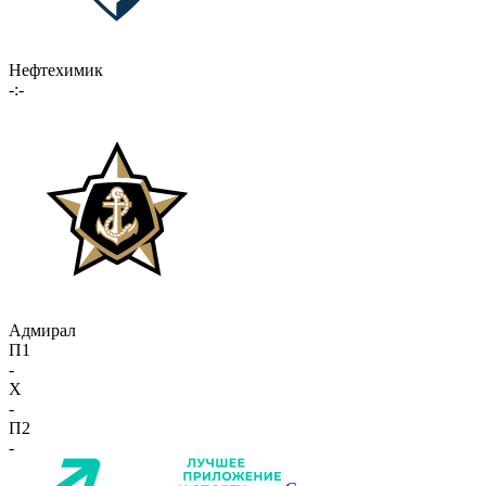
Нефтехимик
-:-
Адмирал
П1
-
X
-
П2
-