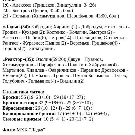
1:0 - Алексеев (Гришаков, Зинатуллин, 34:26)
2:0 - Быстров (Цыбин, 35:45, бол.)
2:1 - Полькин (Хисамутдинов, Шарифьянов, 43:00, бол.)
«Ладья»(34):
Забродин; Харинов(2) - Добродум, Николенко -
Грошев - Кухарев(2); Костенко - Колягин, Быстров(2) -
Алексеев - Цыбин(6); Петров(14) - Полевщиков, Стешенко -
Рангаев - Журавлев; Пьянов(2) - Веремьев, Гришаков(4) -
Торопов(2) - Зинатуллин.
«Реактор»(35):
Озолин(59:26); Дякун - Пузанов,
Хисамутдинов - Шарифьянов - Полькин; Хайруллов(4) -
Мартынов, Чивилев - Фавричников - Паранин; Дровосеков -
Емелин(25), Шамбазов - Грошев - Шутов Богомолов - Гусев,
Голубович - Гильманов(4) - Видилин(2)
Статистика матча:
Броски:
56 (19+23+10) - 59 (19+17+27) ;
Броски в створ:
32 (9+18+5) - 25 (8+7+10) ;
Вбрасывания:
26 (10+12+4) - 29 (6+7+16) ;
Блокированные броски:
17 (6+1+10) - 14 (5+6+3) ;
Силовые приемы
: 10 (5+4+1) - 20 (11+7+2)
Фото:
МХК "Ладья"