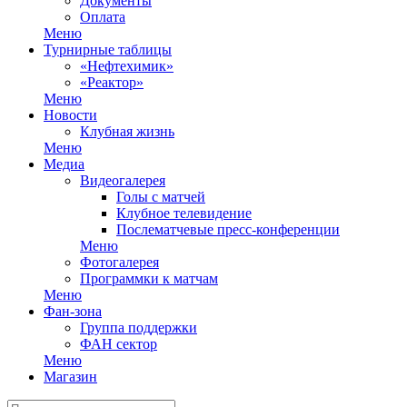
Документы
Оплата
Меню
Турнирные таблицы
«Нефтехимик»
«Реактор»
Меню
Новости
Клубная жизнь
Меню
Медиа
Видеогалерея
Голы с матчей
Клубное телевидение
Послематчевые пресс-конференции
Меню
Фотогалерея
Программки к матчам
Меню
Фан-зона
Группа поддержки
ФАН сектор
Меню
Магазин