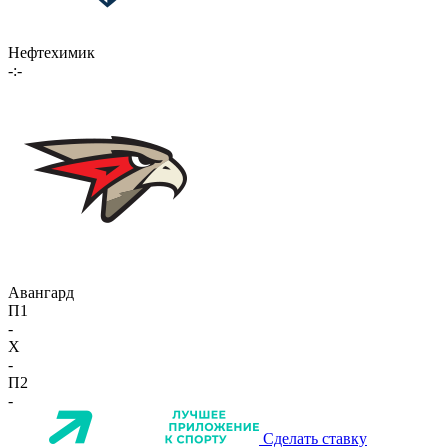
Нефтехимик
-:-
Авангард
П1
-
X
-
П2
-
Сделать ставку