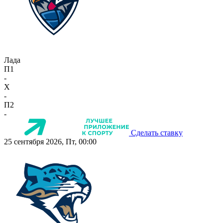
Лада
П1
-
X
-
П2
-
Сделать ставку
25 сентября 2026, Пт, 00:00