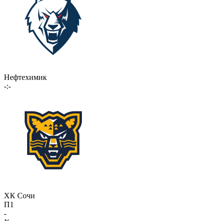
Нефтехимик
-:-
ХК Сочи
П1
-