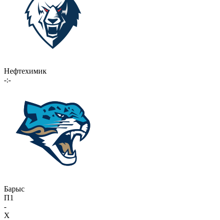
Нефтехимик
-:-
Барыс
П1
-
X