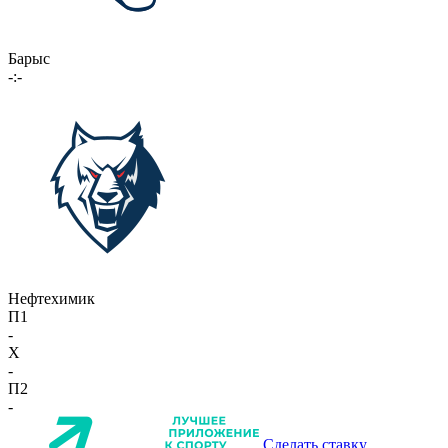
Барыс
-:-
Нефтехимик
П1
-
X
-
П2
-
Сделать ставку