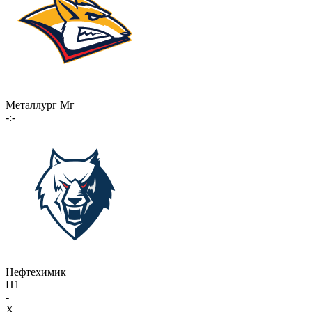
Металлург Мг
-:-
Нефтехимик
П1
-
X