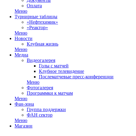
Документы
Оплата
Меню
Турнирные таблицы
«Нефтехимик»
«Реактор»
Меню
Новости
Клубная жизнь
Меню
Медиа
Видеогалерея
Голы с матчей
Клубное телевидение
Послематчевые пресс-конференции
Меню
Фотогалерея
Программки к матчам
Меню
Фан-зона
Группа поддержки
ФАН сектор
Меню
Магазин