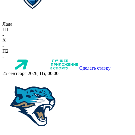
Лада
П1
-
X
-
П2
-
Сделать ставку
25 сентября 2026, Пт, 00:00