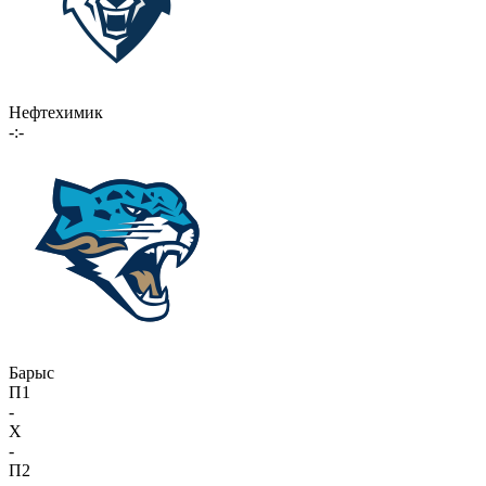
Нефтехимик
-:-
Барыс
П1
-
X
-
П2