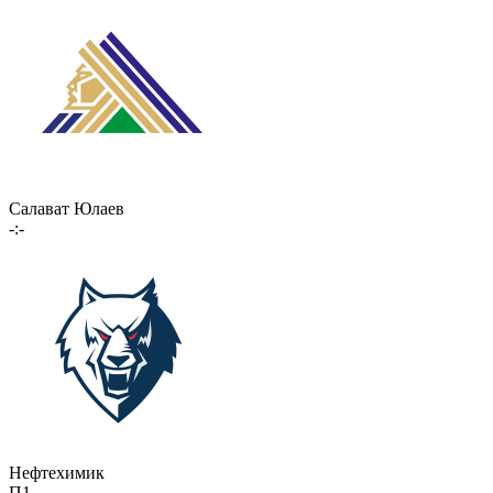
Салават Юлаев
-:-
Нефтехимик
П1