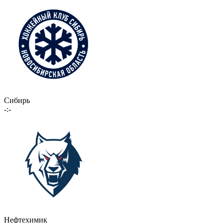
Сибирь
-:-
Нефтехимик