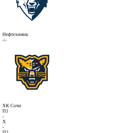
Нефтехимик
-:-
ХК Сочи
П1
-
X
-
П2