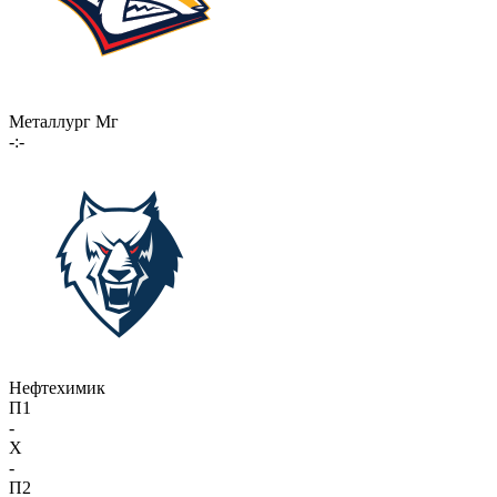
Металлург Мг
-:-
Нефтехимик
П1
-
X
-
П2