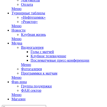
Документы
Оплата
Меню
Турнирные таблицы
«Нефтехимик»
«Реактор»
Меню
Новости
Клубная жизнь
Меню
Медиа
Видеогалерея
Голы с матчей
Клубное телевидение
Послематчевые пресс-конференции
Меню
Фотогалерея
Программки к матчам
Меню
Фан-зона
Группа поддержки
ФАН сектор
Меню
Магазин