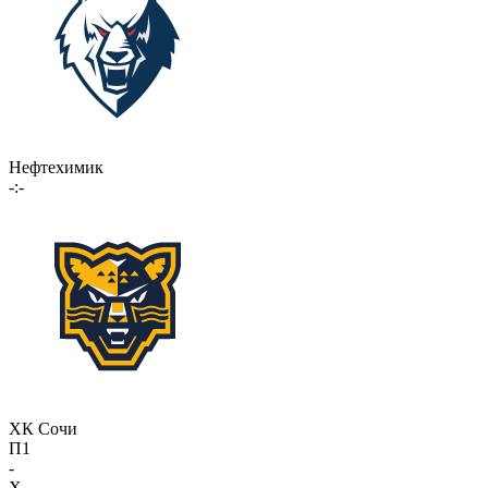
Нефтехимик
-:-
ХК Сочи
П1
-
X