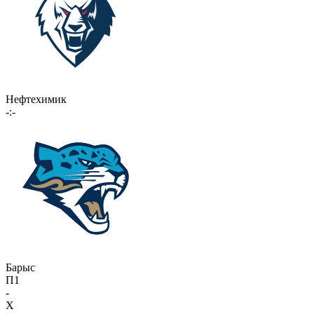
Нефтехимик
-:-
Барыс
П1
-
X