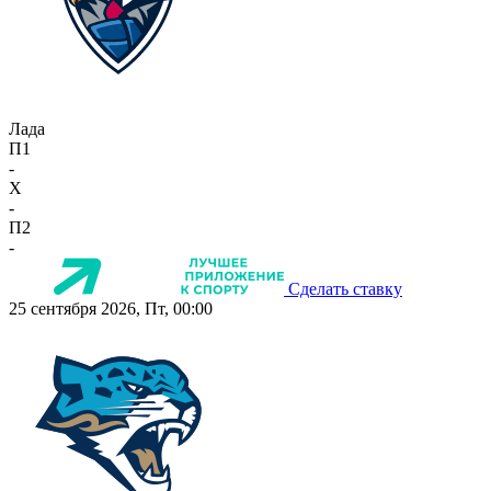
Лада
П1
-
X
-
П2
-
Сделать ставку
25 сентября 2026, Пт, 00:00