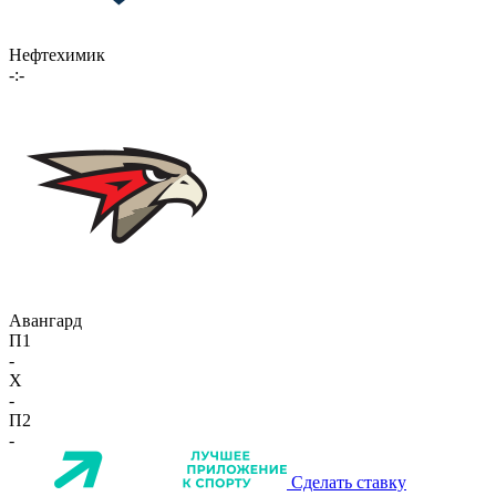
Нефтехимик
-:-
Авангард
П1
-
X
-
П2
-
Сделать ставку