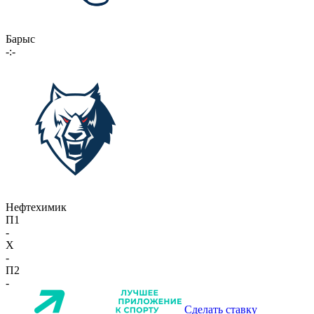
Барыс
-:-
Нефтехимик
П1
-
X
-
П2
-
Сделать ставку