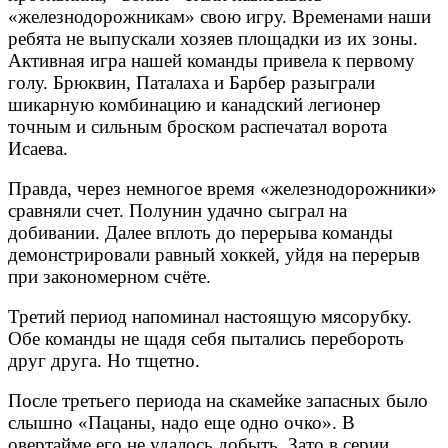
«железнодорожникам» свою игру. Временами наши
ребята не выпускали хозяев площадки из их зоны.
Активная игра нашей команды привела к первому
голу. Брюквин, Паталаха и Барбер разыграли
шикарную комбинацию и канадский легионер
точным и сильным броском распечатал ворота
Исаева.
Правда, через немногое время «железнодорожники»
сравняли счет. Полунин удачно сыграл на
добивании. Далее вплоть до перерыва команды
демонстрировали равный хоккей, уйдя на перерыв
при закономерном счёте.
Третий период напоминал настоящую мясорубку.
Обе команды не щадя себя пытались перебороть
друг друга. Но тщетно.
После третьего периода на скамейке запасных было
слышно «Пацаны, надо еще одно очко». В
овертайме его не удалось добыть. Зато в серии