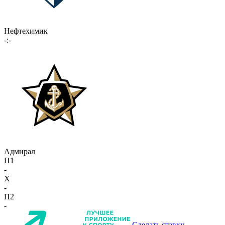
Нефтехимик
-:-
Адмирал
П1
-
X
-
П2
-
Сделать ставку