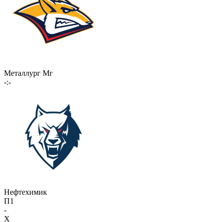
Металлург Мг
-:-
Нефтехимик
П1
-
X