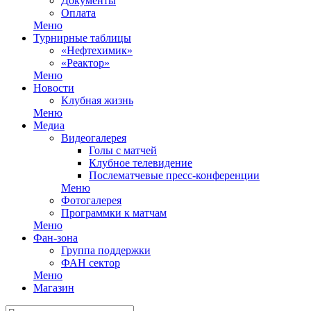
Документы
Оплата
Меню
Турнирные таблицы
«Нефтехимик»
«Реактор»
Меню
Новости
Клубная жизнь
Меню
Медиа
Видеогалерея
Голы с матчей
Клубное телевидение
Послематчевые пресс-конференции
Меню
Фотогалерея
Программки к матчам
Меню
Фан-зона
Группа поддержки
ФАН сектор
Меню
Магазин